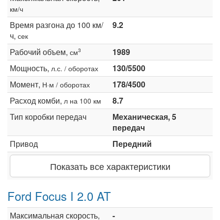
км/ч
Время разгона до 100 км/
9.2
ч,
сек
Рабочий объем,
1989
3
см
Мощность,
130/5500
л.с. / оборотах
Момент,
178/4500
Н·м / оборотах
Расход комби,
8.7
л на 100 км
Тип коробки передач
Механическая, 5
передач
Привод
Передний
Показать все характеристики
Ford Focus I 2.0 AT
Максимальная скорость,
-