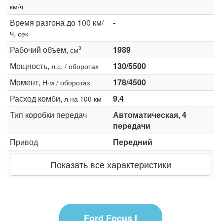
км/ч
Время разгона до 100 км/
-
ч,
сек
Рабочий объем,
1989
3
см
Мощность,
130/5500
л.с. / оборотах
Момент,
178/4500
Н·м / оборотах
Расход комби,
9.4
л на 100 км
Тип коробки передач
Автоматическая, 4
передачи
Привод
Передний
Показать все характеристики
Ford Focus I