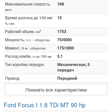
Максимальная скорость,
168
км/ч
Время разгона до 100 км/
15
ч,
сек
Рабочий объем,
1753
3
см
Мощность,
75/4000
л.с. / оборотах
Момент,
175/1800
Н·м / оборотах
Расход комби,
5.1
л на 100 км
Тип коробки передач
Механическая, 5
передач
Привод
Передний
Показать все характеристики
Ford Focus I 1.8 TDi MT 90 hp