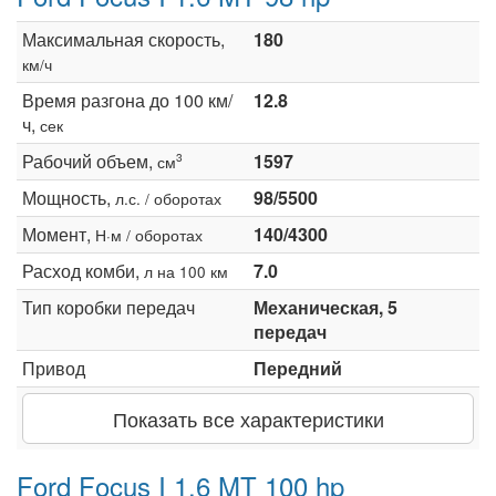
Максимальная скорость,
180
км/ч
Время разгона до 100 км/
12.8
ч,
сек
Рабочий объем,
1597
3
см
Мощность,
98/5500
л.с. / оборотах
Момент,
140/4300
Н·м / оборотах
Расход комби,
7.0
л на 100 км
Тип коробки передач
Механическая, 5
передач
Привод
Передний
Показать все характеристики
Ford Focus I 1.6 MT 100 hp