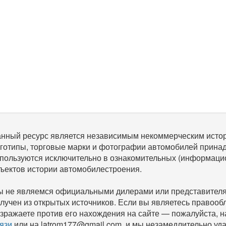
нный ресурс является независимым некоммерческим исто
готипы, торговые марки и фотографии автомобилей прина
пользуются исключительно в ознакомительных (информаци
ъектов истории автомобилестроения.
 не являемся официальными дилерами или представителям
лучен из открытых источников. Если вы являетесь правооб
зражаете против его нахождения на сайте — пожалуйста, 
язи
или на latrom177@gmail.com, и мы незамедлительно уда