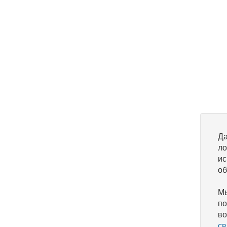
Да
ло
ис
об
Мы
по
во
св