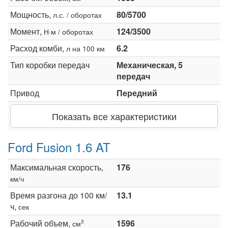
Мощность,
80/5700
л.с. / оборотах
Момент,
124/3500
Н·м / оборотах
Расход комби,
6.2
л на 100 км
Тип коробки передач
Механическая, 5
передач
Привод
Передний
Показать все характеристики
Ford Fusion 1.6 AT
Максимальная скорость,
176
км/ч
Время разгона до 100 км/
13.1
ч,
сек
Рабочий объем,
1596
3
см