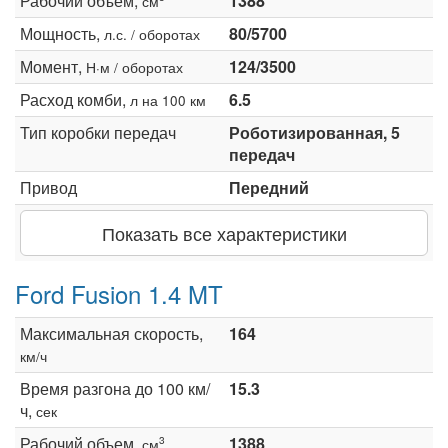
Рабочий объем,
1388
см
Мощность,
80/5700
л.с. / оборотах
Момент,
124/3500
Н·м / оборотах
Расход комби,
6.5
л на 100 км
Тип коробки передач
Роботизированная, 5
передач
Привод
Передний
Показать все характеристики
Ford Fusion 1.4 MT
Максимальная скорость,
164
км/ч
Время разгона до 100 км/
15.3
ч,
сек
Рабочий объем,
1388
3
см