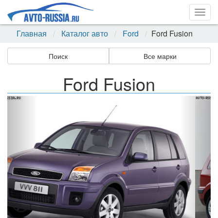
Togg
navig
Главная
Каталог авто
Ford
Ford Fusion
Поиск
Все марки
Ford Fusion
Назад
Впер