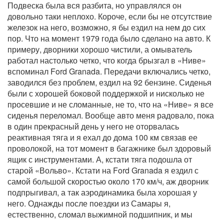
Подвеска была вся разбита, но управлялся он
довольно таки неплохо. Короче, если бы не отсутствие
железок на него, возможно, я бы ездил на нем до сих
пор. Что на момент 1979 года было сделано на авто. К
примеру, дворники хорошо чистили, а омыватель
работал настолько четко, что когда брызгал в «Ниве»
вспоминал Ford Granada. Передачи включались четко,
заводился без проблем, ездил на 92 бензине. Сиденья
были с хорошей боковой поддержкой и нисколько не
просевшие и не сломанные, не то, что на «Ниве» я все
сиденья переломал. Вообще авто меня радовало, пока
в один прекрасный день у него не оторвалась
реактивная тяга и я ехал до дома 100 км связав ее
проволокой, на тот момент в багажнике был здоровый
ящик с инструментами. А, кстати тяга подошла от
старой «Вольво». Кстати на Ford Granada я ездил с
самой большой скоростью около 170 км/ч, аж дворник
подпрыгивал, а так аэродинамика была хорошая у
него. Однажды после поездки из Самары я,
естественно, сломал выжимной подшипник, и мы