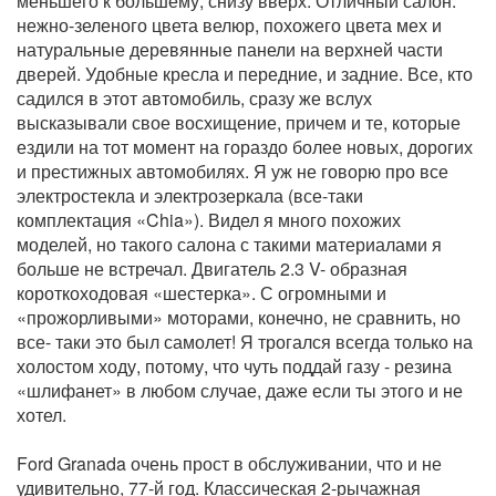
меньшего к большему, снизу вверх. Отличный салон:
нежно-зеленого цвета велюр, похожего цвета мех и
натуральные деревянные панели на верхней части
дверей. Удобные кресла и передние, и задние. Все, кто
садился в этот автомобиль, сразу же вслух
высказывали свое восхищение, причем и те, которые
ездили на тот момент на гораздо более новых, дорогих
и престижных автомобилях. Я уж не говорю про все
электростекла и электрозеркала (все-таки
комплектация «Chia»). Видел я много похожих
моделей, но такого салона с такими материалами я
больше не встречал. Двигатель 2.3 V- образная
короткоходовая «шестерка». С огромными и
«прожорливыми» моторами, конечно, не сравнить, но
все- таки это был самолет! Я трогался всегда только на
холостом ходу, потому, что чуть поддай газу - резина
«шлифанет» в любом случае, даже если ты этого и не
хотел.
Ford Granada очень прост в обслуживании, что и не
удивительно, 77-й год. Классическая 2-рычажная