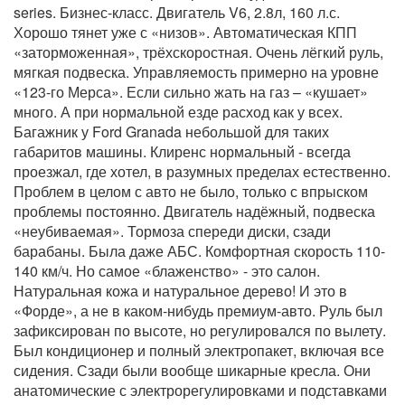
series. Бизнес-класс. Двигатель V6, 2.8л, 160 л.с.
Хорошо тянет уже с «низов». Автоматическая КПП
«заторможенная», трёхскоростная. Очень лёгкий руль,
мягкая подвеска. Управляемость примерно на уровне
«123-го Мерса». Если сильно жать на газ – «кушает»
много. А при нормальной езде расход как у всех.
Багажник у Ford Granada небольшой для таких
габаритов машины. Клиренс нормальный - всегда
проезжал, где хотел, в разумных пределах естественно.
Проблем в целом с авто не было, только с впрыском
проблемы постоянно. Двигатель надёжный, подвеска
«неубиваемая». Тормоза спереди диски, сзади
барабаны. Была даже АБС. Комфортная скорость 110-
140 км/ч. Но самое «блаженство» - это салон.
Натуральная кожа и натуральное дерево! И это в
«Форде», а не в каком-нибудь премиум-авто. Руль был
зафиксирован по высоте, но регулировался по вылету.
Был кондиционер и полный электропакет, включая все
сидения. Сзади были вообще шикарные кресла. Они
анатомические с электрорегулировками и подставками