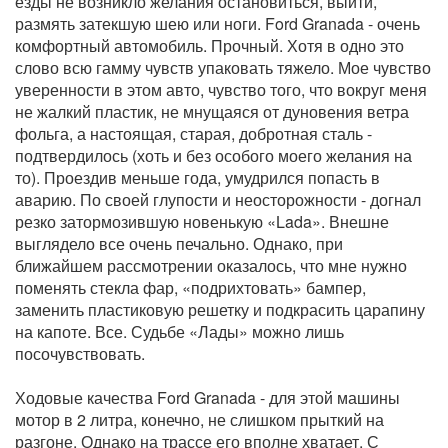
езды не возникло желания остановиться, выйти,
размять затекшую шею или ноги. Ford Granada - очень
комфортный автомобиль. Прочный. Хотя в одно это
слово всю гамму чувств упаковать тяжело. Мое чувство
уверенности в этом авто, чувство того, что вокруг меня
не жалкий пластик, не мнущаяся от дуновения ветра
фольга, а настоящая, старая, добротная сталь -
подтвердилось (хоть и без особого моего желания на
то). Проездив меньше года, умудрился попасть в
аварию. По своей глупости и неосторожности - догнал
резко затормозившую новенькую «Lada». Внешне
выглядело все очень печально. Однако, при
ближайшем рассмотрении оказалось, что мне нужно
поменять стекла фар, «подрихтовать» бампер,
заменить пластиковую решетку и подкрасить царапину
на капоте. Все. Судьбе «Лады» можно лишь
посочувствовать.
Ходовые качества Ford Granada - для этой машины
мотор в 2 литра, конечно, не слишком прыткий на
разгоне. Однако на трассе его вполне хватает. С