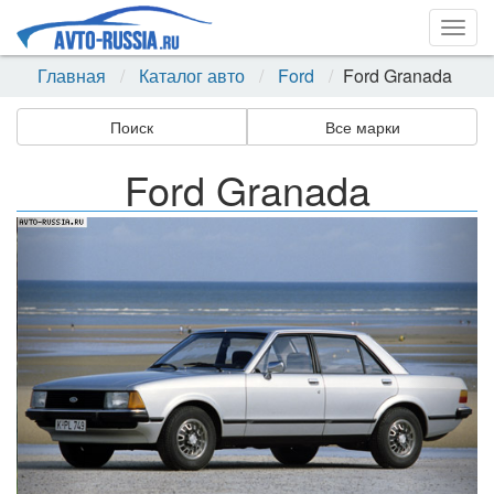
Togg
navig
Главная
Каталог авто
Ford
Ford Granada
Поиск
Все марки
Ford Granada
Назад
Впер