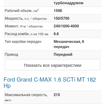
турбонаддувом
Рабочий объем,
1596
3
см
Мощность,
150/5700
л.с. / оборотах
Момент,
240/1600-4000
Н·м / оборотах
Расход комби,
6.6
л на 100 км
Тип коробки передач
Механическая, 6
передач
Привод
Передний
Показать все характеристики
Ford Grand C-MAX 1.6 SCTi MT 182
Hp
Максимальная скорость,
215
км/ч