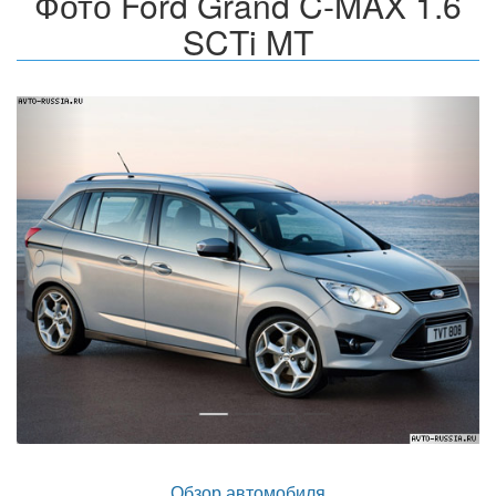
Фото Ford Grand C-MAX 1.6
SCTi MT
Назад
Впер
Обзор автомобиля