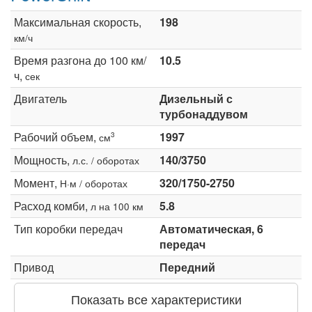
Максимальная скорость,
198
км/ч
Время разгона до 100 км/
10.5
ч,
сек
Двигатель
Дизельный с
турбонаддувом
Рабочий объем,
1997
3
см
Мощность,
140/3750
л.с. / оборотах
Момент,
320/1750-2750
Н·м / оборотах
Расход комби,
5.8
л на 100 км
Тип коробки передач
Автоматическая, 6
передач
Привод
Передний
Показать все характеристики