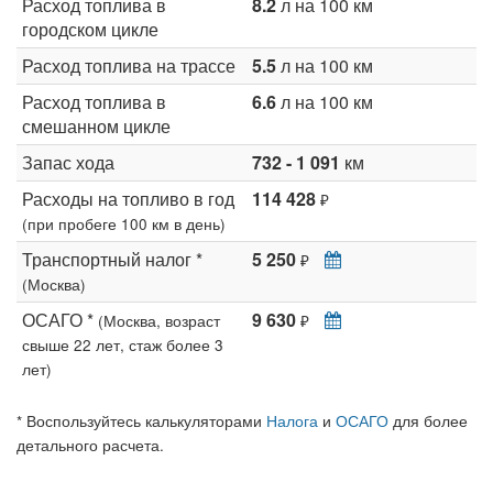
Расход топлива в
8.2
л на 100 км
городском цикле
Расход топлива на трассе
5.5
л на 100 км
Расход топлива в
6.6
л на 100 км
смешанном цикле
Запас хода
732 - 1 091
км
Расходы на топливо в год
114 428
₽
(при пробеге 100 км в день)
Транспортный налог *
5 250
₽
(Москва)
ОСАГО *
9 630
(Москва, возраст
₽
свыше 22 лет, стаж более 3
лет)
* Воспользуйтесь калькуляторами
Налога
и
ОСАГО
для более
детального расчета.