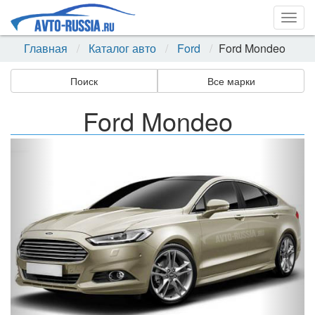
Togg
navig
Главная
Каталог авто
Ford
Ford Mondeo
Поиск
Все марки
Ford Mondeo
Назад
Впер