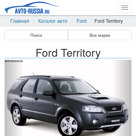
Togg
navig
Главная
Каталог авто
Ford
Ford Territory
Поиск
Все марки
Ford Territory
Назад
Впер