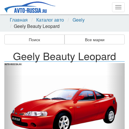
Togg
navig
Главная
Каталог авто
Geely
Geely Beauty Leopard
Поиск
Все марки
Geely Beauty Leopard
Назад
Впер