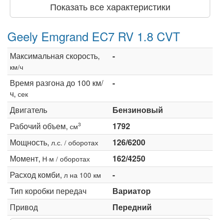
Показать все характеристики
Geely Emgrand EC7 RV 1.8 CVT
Максимальная скорость,
-
км/ч
Время разгона до 100 км/
-
ч,
сек
Двигатель
Бензиновый
Рабочий объем,
1792
3
см
Мощность,
126/6200
л.с. / оборотах
Момент,
162/4250
Н·м / оборотах
Расход комби,
-
л на 100 км
Тип коробки передач
Вариатор
Привод
Передний