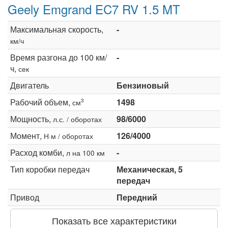
Geely Emgrand EC7 RV 1.5 MT
Максимальная скорость,
-
км/ч
Время разгона до 100 км/
-
ч,
сек
Двигатель
Бензиновый
Рабочий объем,
1498
3
см
Мощность,
98/6000
л.с. / оборотах
Момент,
126/4000
Н·м / оборотах
Расход комби,
-
л на 100 км
Тип коробки передач
Механическая, 5
передач
Привод
Передний
Показать все характеристики