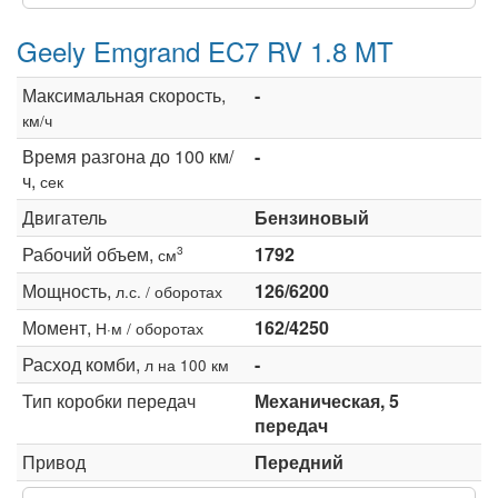
Geely Emgrand EC7 RV 1.8 MT
Максимальная скорость,
-
км/ч
Время разгона до 100 км/
-
ч,
сек
Двигатель
Бензиновый
Рабочий объем,
1792
3
см
Мощность,
126/6200
л.с. / оборотах
Момент,
162/4250
Н·м / оборотах
Расход комби,
-
л на 100 км
Тип коробки передач
Механическая, 5
передач
Привод
Передний