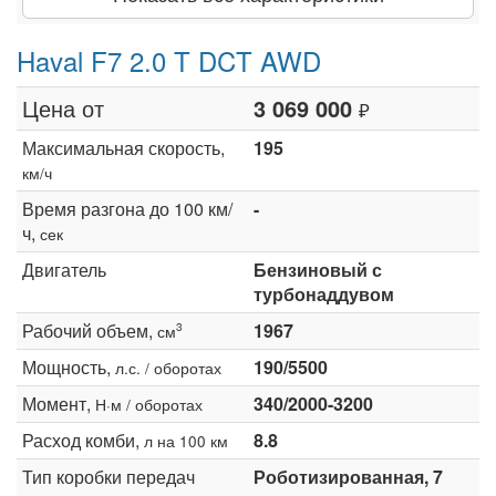
Haval F7 2.0 T DCT AWD
Цена от
3 069 000
₽
Максимальная скорость,
195
км/ч
Время разгона до 100 км/
-
ч,
сек
Двигатель
Бензиновый с
турбонаддувом
Рабочий объем,
1967
3
см
Мощность,
190/5500
л.с. / оборотах
Момент,
340/2000-3200
Н·м / оборотах
Расход комби,
8.8
л на 100 км
Тип коробки передач
Роботизированная, 7