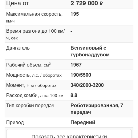
Цена от
2 729 000
₽
Максимальная скорость,
195
км/ч
Время разгона до 100 км/
-
ч,
сек
Двигатель
Бензиновый с
турбонаддувом
Рабочий объем,
1967
3
см
Мощность,
190/5500
л.с. / оборотах
Момент,
340/2000-3200
Н·м / оборотах
Расход комби,
8.8
л на 100 км
Тип коробки передач
Роботизированная, 7
передач
Привод
Передний
Показать все характеристики