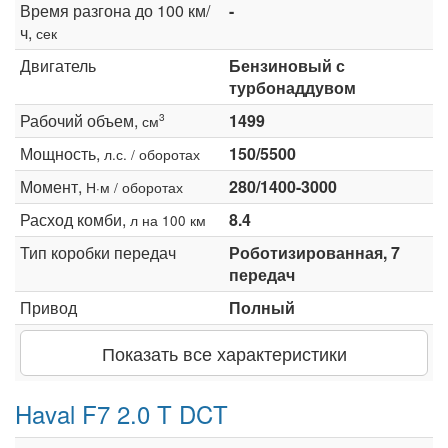
Время разгона до 100 км/
-
ч,
сек
Двигатель
Бензиновый с
турбонаддувом
Рабочий объем,
1499
3
см
Мощность,
150/5500
л.с. / оборотах
Момент,
280/1400-3000
Н·м / оборотах
Расход комби,
8.4
л на 100 км
Тип коробки передач
Роботизированная, 7
передач
Привод
Полный
Показать все характеристики
Haval F7 2.0 T DCT