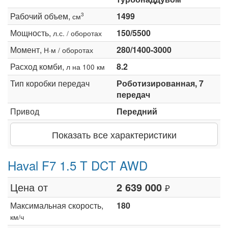
Рабочий объем,
1499
3
см
Мощность,
150/5500
л.с. / оборотах
Момент,
280/1400-3000
Н·м / оборотах
Расход комби,
8.2
л на 100 км
Тип коробки передач
Роботизированная, 7
передач
Привод
Передний
Показать все характеристики
Haval F7 1.5 T DCT AWD
Цена от
2 639 000
₽
Максимальная скорость,
180
км/ч