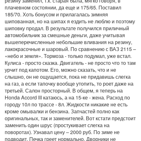
резину заменил, т.к. старая была, мягко говоря, в
плачевном состоянии, да еще и 175/65. Поставил
185/70. Хоть бонусом и прилагалась зимняя
шипованная, но на шипах я ездить не люблю и поэтому
шиповку продал. В результате получился приличный
автомобильчик за смешные деньги, даже учитывая
вышеперечисленные небольшие вливания на резину,
лакокрасочные и шаровый. По сравнению с ВАЗ 2115 –
«небо и земля». Тормоза - только подумал, уже встал.
Кулиса - просто сказка. Двигатель - не просто что то там
урчит под капотом. Его, можно сказать, что и не
слышно, он не ощущается, пока не придавишь слегка
на газ, а если тапочку вообще утопить, то роет даже на
третьей. Салон просторный. В общем, я теперь на
Honda Accord III катаюсь, а на 15-ке - жена. Расход по
городу 10л по трассе - 8л. Жидкости никакие не есть
кроме омывалки и бензина. Запчастей полно как
оригинальных, так и заменителей. Вот кстати предстоит
заменить один шрус (простукивает слегка на
поворотах). Узнавал цену – 2000 руб. По зиме не
подводит. Печка греет нормально. Дворники не