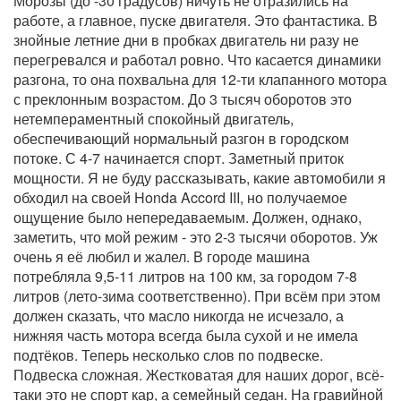
Морозы (до -30 градусов) ничуть не отразились на
работе, а главное, пуске двигателя. Это фантастика. В
знойные летние дни в пробках двигатель ни разу не
перегревался и работал ровно. Что касается динамики
разгона, то она похвальна для 12-ти клапанного мотора
с преклонным возрастом. До 3 тысяч оборотов это
нетемпераментный спокойный двигатель,
обеспечивающий нормальный разгон в городском
потоке. С 4-7 начинается спорт. Заметный приток
мощности. Я не буду рассказывать, какие автомобили я
обходил на своей Honda Accord III, но получаемое
ощущение было непередаваемым. Должен, однако,
заметить, что мой режим - это 2-3 тысячи оборотов. Уж
очень я её любил и жалел. В городе машина
потребляла 9,5-11 литров на 100 км, за городом 7-8
литров (лето-зима соответственно). При всём при этом
должен сказать, что масло никогда не исчезало, а
нижняя часть мотора всегда была сухой и не имела
подтёков. Теперь несколько слов по подвеске.
Подвеска сложная. Жестковатая для наших дорог, всё-
таки это не спорт кар, а семейный седан. На гравийной