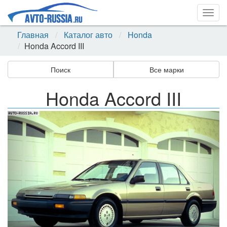
Togg
navig
Главная
Каталог авто
Honda
Honda Accord III
Поиск
Все марки
Honda Accord III
Назад
Впер