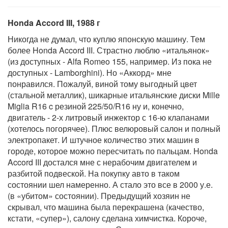
Honda Accord III, 1988 г
Никогда не думал, что куплю японскую машину. Тем
более Honda Accord III. Страстно люблю «итальянок»
(из доступных - Alfa Romeo 155, например. Из пока не
доступных - Lamborghini). Но «Аккорд» мне
понравился. Пожалуй, виной тому выгодный цвет
(стальной металлик), шикарные итальянские диски Mille
Miglia R16 c резиной 225/50/R16 ну и, конечно,
двигатель - 2-х литровый инжектор с 16-ю клапанами
(хотелось погорячее). Плюс велюровый салон и полный
электропакет. И штучное количество этих машин в
городе, которое можно пересчитать по пальцам. Honda
Accord III достался мне с нерабочим двигателем и
разбитой подвеской. На покупку авто в таком
состоянии шел намеренно. А стало это все в 2000 у.е.
(в «убитом» состоянии). Предыдущий хозяин не
скрывал, что машина была перекрашена (качество,
кстати, «супер»), салону сделана химчистка. Короче,