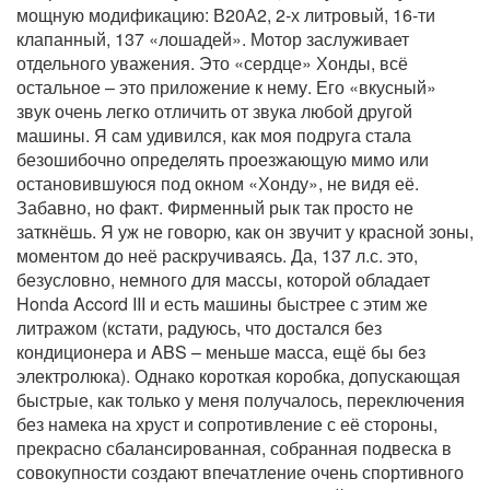
мощную модификацию: В20А2, 2-х литровый, 16-ти
клапанный, 137 «лошадей». Мотор заслуживает
отдельного уважения. Это «сердце» Хонды, всё
остальное – это приложение к нему. Его «вкусный»
звук очень легко отличить от звука любой другой
машины. Я сам удивился, как моя подруга стала
безошибочно определять проезжающую мимо или
остановившуюся под окном «Хонду», не видя её.
Забавно, но факт. Фирменный рык так просто не
заткнёшь. Я уж не говорю, как он звучит у красной зоны,
моментом до неё раскручиваясь. Да, 137 л.с. это,
безусловно, немного для массы, которой обладает
Honda Accord III и есть машины быстрее с этим же
литражом (кстати, радуюсь, что достался без
кондиционера и ABS – меньше масса, ещё бы без
электролюка). Однако короткая коробка, допускающая
быстрые, как только у меня получалось, переключения
без намека на хруст и сопротивление с её стороны,
прекрасно сбалансированная, собранная подвеска в
совокупности создают впечатление очень спортивного