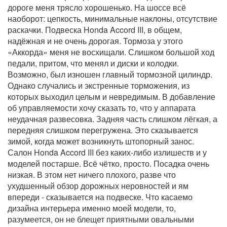
дороге меня трясло хорошенько. На шоссе всё
наоборот: цепкость, минимальные наклоны, отсутствие
раскачки. Подвеска Honda Accord III, в общем,
надёжная и не очень дорогая. Тормоза у этого
«Аккорда» меня не восхищали. Слишком большой ход
педали, притом, что менял и диски и колодки.
Возможно, был изношен главный тормозной цилиндр.
Однако случались и экстренные торможения, из
которых выходил целым и невредимым. В добавление
об управляемости хочу сказать то, что у аппарата
неудачная развесовка. Задняя часть слишком лёгкая, а
передняя слишком перегружена. Это сказывается
зимой, когда может возникнуть штопорный занос.
Салон Honda Accord III без каких-либо излишеств и у
моделей постарше. Всё чётко, просто. Посадка очень
низкая. В этом нет ничего плохого, разве что
ухудшенный обзор дорожных неровностей и ям
впереди - сказывается на подвеске. Что касаемо
дизайна интерьера именно моей модели, то,
разумеется, он не блещет приятными овальными