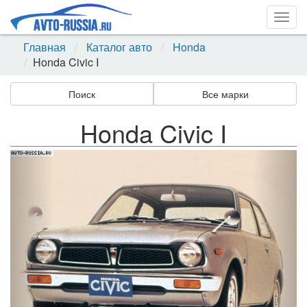
Togg
navig
Главная
Каталог авто
Honda
Honda Civic I
Поиск
Все марки
Honda Civic I
Назад
Впер