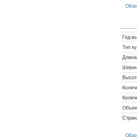
Обзо
Год в
Тип ку
Длина
Шири
Высот
Колич
Колич
Объем
Стран
Обзо