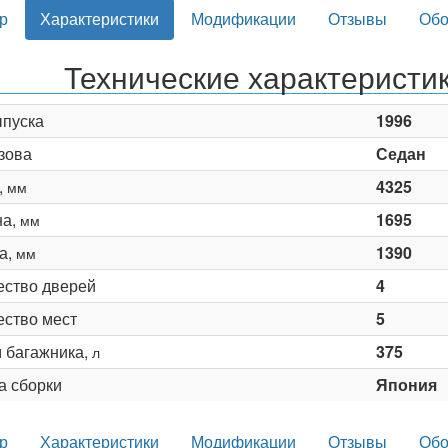
р
Характеристики
Модификации
Отзывы
Обо
Технические характеристик
ыпуска
1996
зова
Седан
,
4325
мм
на,
1695
мм
а,
1390
мм
ество дверей
4
ество мест
5
 багажника,
375
л
а сборки
Япония
р
Характеристики
Модификации
Отзывы
Обо