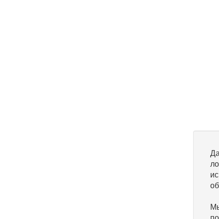
Да
ло
ис
об
Мы
по