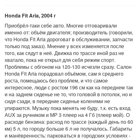
Honda Fit Aria, 2004 г
Приобрёл-таки себе авто. Многие отговаривали
именно от: объём двигателя; производитель (говорили,
что Honda Fit Aria дороговат в обслуживании, запчасти
только под заказ). Мнение у всех изменяется после
того, как сядут в неё. Движка по трассе иной раз не
хватало, пока не открыл для себя режим спорт.
Проблемы с обгоном на 120-130 исчезли сразу. Салон
Honda Fit Aria порадовал объёмом, сам я среднего
роста, помещаюсь без проблем, и что самое
интересное, люди с ростом 196 см как на переднем так
и на заднем сиденье не то, что головой в потолок, но и
сидя сзади, в передние сиденье коленями не
упираются. Музыку пока менять не буду, т.к. есть вход
АUX за ручником и МР 3 плеер на 4 Гб (плеер мой). О
расходе бензина: расход по трассе (каждый день по 60
км) 5 л, по городу больше 6 л не получалось. Габариты
и манёвренность: парковаться в городских условиях -