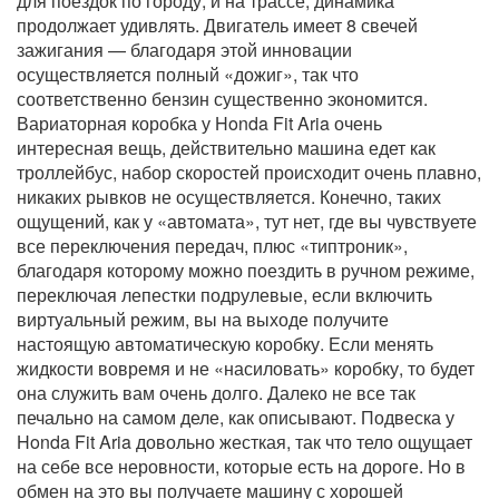
для поездок по городу, и на трассе, динамика
продолжает удивлять. Двигатель имеет 8 свечей
зажигания — благодаря этой инновации
осуществляется полный «дожиг», так что
соответственно бензин существенно экономится.
Вариаторная коробка у Honda Fit Aria очень
интересная вещь, действительно машина едет как
троллейбус, набор скоростей происходит очень плавно,
никаких рывков не осуществляется. Конечно, таких
ощущений, как у «автомата», тут нет, где вы чувствуете
все переключения передач, плюс «типтроник»,
благодаря которому можно поездить в ручном режиме,
переключая лепестки подрулевые, если включить
виртуальный режим, вы на выходе получите
настоящую автоматическую коробку. Если менять
жидкости вовремя и не «насиловать» коробку, то будет
она служить вам очень долго. Далеко не все так
печально на самом деле, как описывают. Подвеска у
Honda Fit Aria довольно жесткая, так что тело ощущает
на себе все неровности, которые есть на дороге. Но в
обмен на это вы получаете машину с хорошей