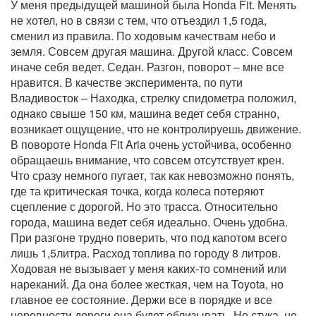
У меня предыдущей машиной была Honda Fit. Менять
не хотел, но в связи с тем, что отъездил 1,5 года,
сменил из правила. По ходовым качествам небо и
земля. Совсем другая машина. Другой класс. Совсем
иначе себя ведет. Седан. Разгон, поворот – мне все
нравится. В качестве эксперимента, по пути
Владивосток – Находка, стрелку спидометра положил,
однако свыше 150 км, машина ведет себя странно,
возникает ощущение, что не контролируешь движение.
В повороте Honda Fit Aria очень устойчива, особенно
обращаешь внимание, что совсем отсутствует крен.
Что сразу немного пугает, так как невозможно понять,
где та критическая точка, когда колеса потеряют
сцепление с дорогой. Но это трасса. Относительно
города, машина ведет себя идеально. Очень удобна.
При разгоне трудно поверить, что под капотом всего
лишь 1,5литра. Расход топлива по городу 8 литров.
Ходовая не вызывает у меня каких-то сомнений или
нареканий. Да она более жесткая, чем на Toyota, но
главное ее состояние. Держи все в порядке и все
неровности дороги она будет облизывать. Не стука, не