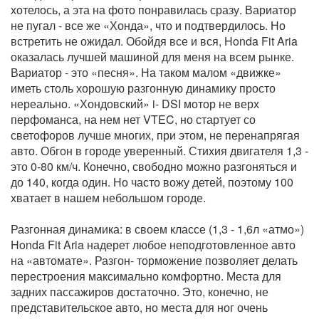
хотелось, а эта на фото понравилась сразу. Вариатор
не пугал - все же «Хонда», что и подтвердилось. Но
встретить не ожидал. Обойдя все и вся, Honda Fit Aria
оказалась лучшей машиной для меня на всем рынке.
Вариатор - это «песня». На таком малом «движке»
иметь столь хорошую разгонную динамику просто
нереально. «Хондовский» i- DSI мотор не верх
перфоманса, на нем нет VTEC, но стартует со
светофоров лучше многих, при этом, не перенапрягая
авто. Обгон в городе уверенный. Стихия двигателя 1,3 -
это 0-80 км/ч. Конечно, свободно можно разгоняться и
до 140, когда один. Но часто вожу детей, поэтому 100
хватает в нашем небольшом городе.
Разгонная динамика: в своем классе (1,3 - 1,6л «атмо»)
Honda Fit Aria надерет любое неподготовленное авто
на «автомате». Разгон- торможение позволяет делать
перестроения максимально комфортно. Места для
задних пассажиров достаточно. Это, конечно, не
представительское авто, но места для ног очень