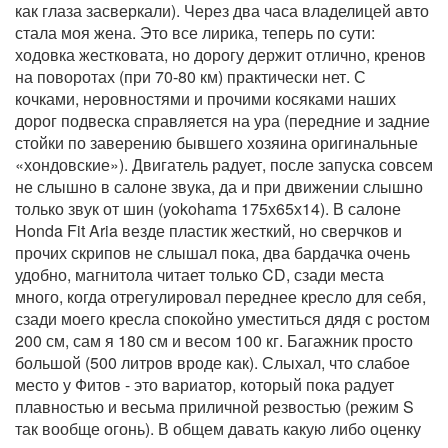
как глаза засверкали). Через два часа владелицей авто
стала моя жена. Это все лирика, теперь по сути:
ходовка жестковата, но дорогу держит отлично, кренов
на поворотах (при 70-80 км) практически нет. С
кочками, неровностями и прочими косяками наших
дорог подвеска справляется на ура (передние и задние
стойки по заверению бывшего хозяина оригинальные
«хондовские»). Двигатель радует, после запуска совсем
не слышно в салоне звука, да и при движении слышно
только звук от шин (yokohama 175х65х14). В салоне
Honda Fit Aria везде пластик жесткий, но сверчков и
прочих скрипов не слышал пока, два бардачка очень
удобно, магнитола читает только CD, сзади места
много, когда отрегулировал переднее кресло для себя,
сзади моего кресла спокойно уместиться дядя с ростом
200 см, сам я 180 см и весом 100 кг. Багажник просто
большой (500 литров вроде как). Слыхал, что слабое
место у Фитов - это вариатор, который пока радует
плавностью и весьма приличной резвостью (режим S
так вообще огонь). В общем давать какую либо оценку