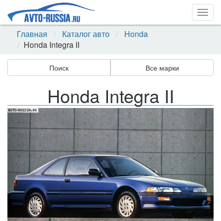
Togg
navig
Главная
Каталог авто
Honda
Honda Integra II
Поиск
Все марки
Honda Integra II
Назад
Впер