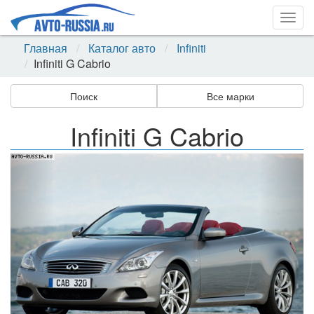
Togg
navig
Главная
Каталог авто
Infiniti
Infiniti G Cabrio
Поиск
Все марки
Infiniti G Cabrio
Назад
Впер