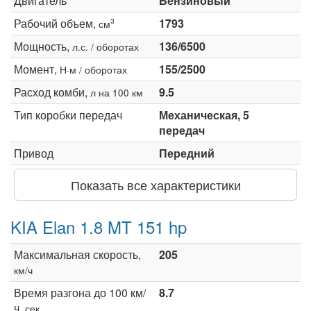
Двигатель
Бензиновый
Рабочий объем,
1793
3
см
Мощность,
136/6500
л.с. / оборотах
Момент,
155/2500
Н·м / оборотах
Расход комби,
9.5
л на 100 км
Тип коробки передач
Механическая, 5
передач
Привод
Передний
Показать все характеристики
KIA Elan 1.8 MT 151 hp
Максимальная скорость,
205
км/ч
Время разгона до 100 км/
8.7
ч,
сек