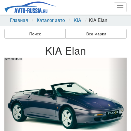
Togg
navig
Главная
Каталог авто
KIA
KIA Elan
Поиск
Все марки
KIA Elan
Назад
Впер