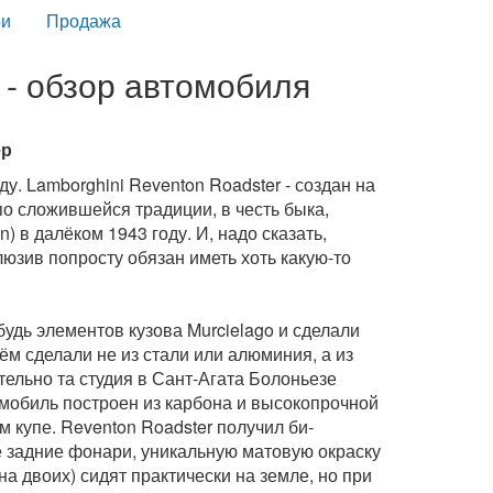
и
Продажа
 - обзор автомобиля
ер
у. Lamborghini Reventon Roadster - создан на
 по сложившейся традиции, в честь быка,
 в далёком 1943 году. И, надо сказать,
юзив попросту обязан иметь хоть какую-то
удь элементов кузова Murcielago и сделали
ём сделали не из стали или алюминия, а из
ельно та студия в Сант-Агата Болоньезе
томобиль построен из карбона и высокопрочной
ем купе. Reventon Roadster получил би-
 задние фонари, уникальную матовую окраску
а двоих) сидят практически на земле, но при