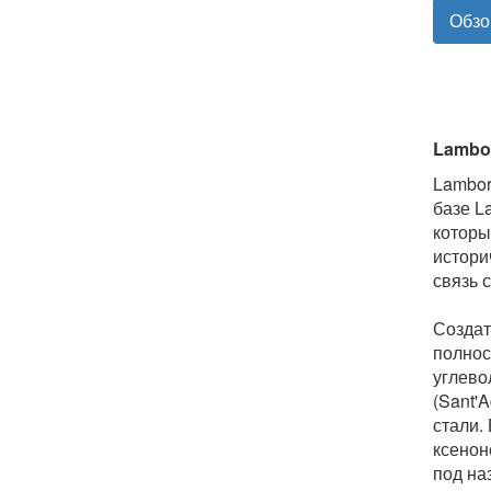
Обзо
Lambor
Lambor
базе L
которы
истори
связь 
Создат
полнос
углево
(Sant'
стали. 
ксенон
под на