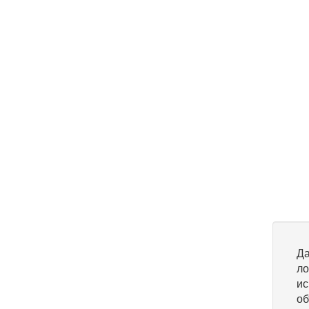
Да
ло
ис
об