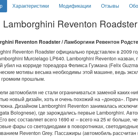
р
Характеристики
Модификации
Отзывы
Обо
Lamborghini Reventon Roadster
ghini Reventon Roadster / Ламборгини Ревентон Родст
ghini Reventon Roadster официально представлен в 2009 год
amborghini Murcielago LP640. Lamborghini Reventon назван,
й убил на корриде тореадора Феликса Гузмана (Felix Guzman)
ческие мотивы весьма необходимы этой машине, ведь экскл
с громким прошлым.
ели автомобиля не стали ограничиваться заменой каких-ниб
тью новый дизайн, хоть и очень похожий на «донора». Прич
локна. Дизайном Lamborghini Reventon занималась исключит
Agata Bolognese), где зарождались первые Lamborghini. Ав
Его вес составляет всего 1690 кг – всего на 25 кг больше, ч
овые фары со светодиодами в поворотниках, светодиодные
званием Reventon Grey. Пассажиры (автомобиль рассчитан н