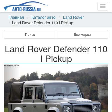
Togg
navig
Главная
Каталог авто
Land Rover
Land Rover Defender 110 I Pickup
Поиск
Все марки
Land Rover Defender 110
I Pickup
Назад
Впер