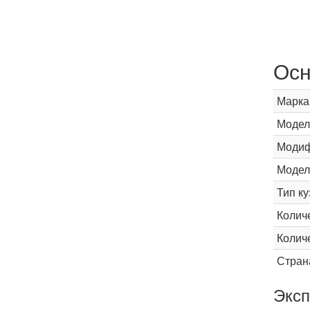
Осн
Марка
Модел
Модиф
Модел
Тип ку
Колич
Колич
Стран
Эксп