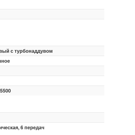
вый с турбонаддувом
зное
-5500
ческая, 6 передач