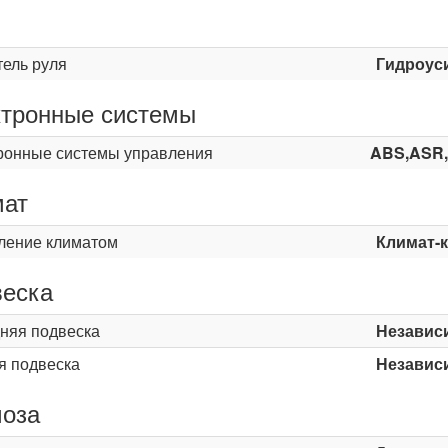
ь
тель руля
Гидроус
тронные системы
ронные системы управления
ABS,ASR
мат
ление климатом
Климат-
еска
няя подвеска
Независ
я подвеска
Независ
оза