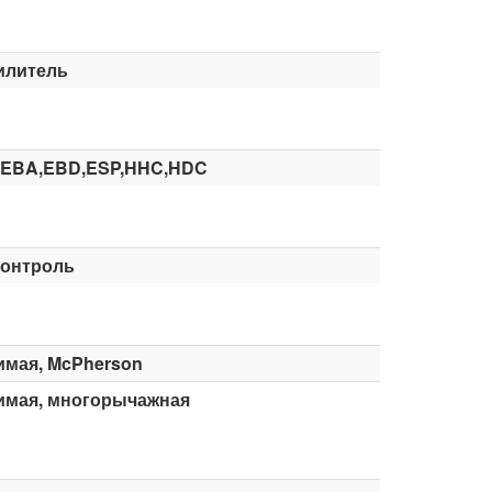
илитель
,EBA,EBD,ESP,HHC,HDC
контроль
имая, McPherson
имая, многорычажная