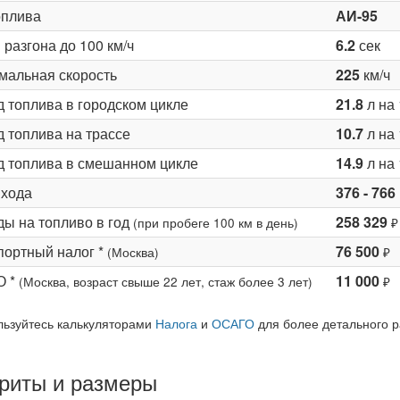
оплива
АИ-95
разгона до 100 км/ч
6.2
сек
мальная скорость
225
км/ч
д топлива в городском цикле
21.8
л на 
 топлива на трассе
10.7
л на 
д топлива в смешанном цикле
14.9
л на 
 хода
376 - 766
ды на топливо в год
258 329
(при пробеге 100 км в день)
₽
портный налог *
76 500
(Москва)
₽
О *
11 000
(Москва, возраст свыше 22 лет, стаж более 3 лет)
₽
льзуйтесь калькуляторами
Налога
и
ОСАГО
для более детального р
риты и размеры