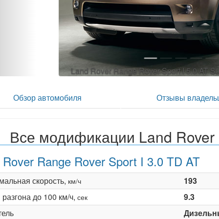
Land Rover Range Rover Sport I 5.0 AT 
Обзор автомобиля
Отзывы владель
Все модификации Land Rover R
 Rover Range Rover Sport I 3.0 TD AT
мальная скорость,
193
км/ч
разгона до 100 км/ч,
9.3
сек
тель
Дизельн