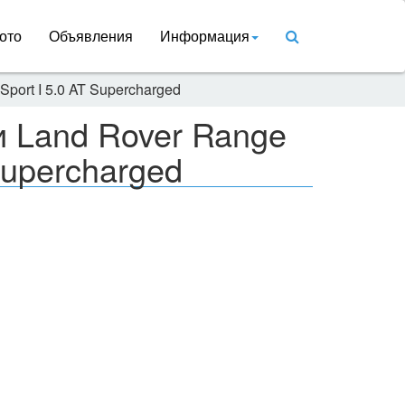
ото
Объявления
Информация
port I 5.0 AT Supercharged
и Land Rover Range
Supercharged