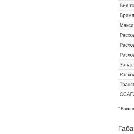
Вид т
Время 
Макси
Расхо
Расход
Расхо
Запас
Расхо
Транс
ОСАГ
* Воспо
Габа