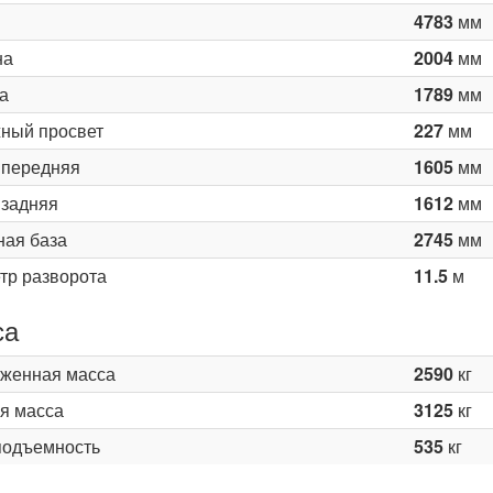
4783
мм
на
2004
мм
а
1789
мм
ный просвет
227
мм
 передняя
1605
мм
 задняя
1612
мм
ная база
2745
мм
тр разворота
11.5
м
са
женная масса
2590
кг
я масса
3125
кг
подъемность
535
кг