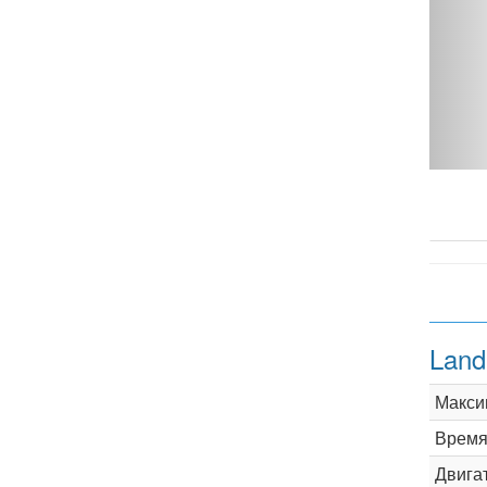
5.0 AT Supercharged - фото 1
Land
Макси
Время 
Двига