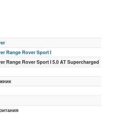
er
er Range Rover Sport I
er Range Rover Sport I 5.0 AT Supercharged
жник
ритания