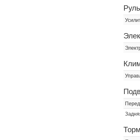
Рул
Усили
Элек
Элект
Кли
Управ
Подв
Перед
Задня
Торм