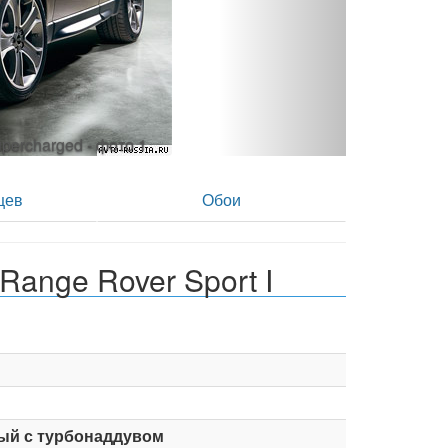
Supercharged - фото 2
цев
Обои
ange Rover Sport I
ый с турбонаддувом