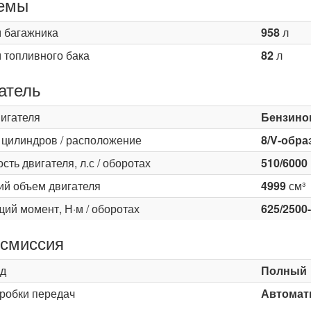
емы
 багажника
958
л
 топливного бака
82
л
атель
вигателя
Бензино
 цилиндров / расположение
8/V-обра
ть двигателя, л.с / оборотах
510/6000
ий объем двигателя
4999
см³
ий момент, Н·м / оборотах
625/2500
смиссия
д
Полный
оробки передач
Автомати