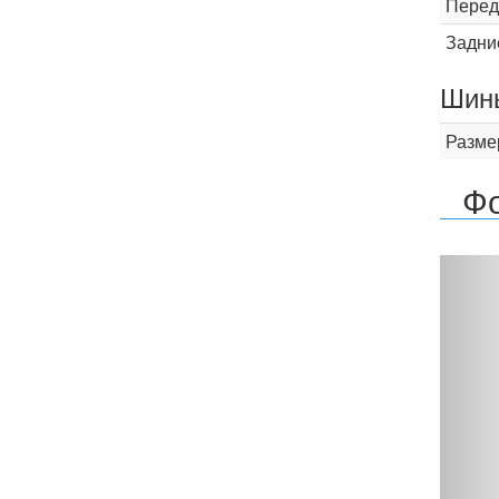
Перед
Задни
Шины
Разме
Фо