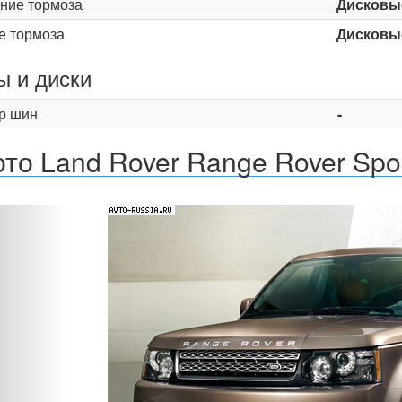
ние тормоза
Дисковы
е тормоза
Дисковы
 и диски
р шин
-
то Land Rover Range Rover Spor
Назад