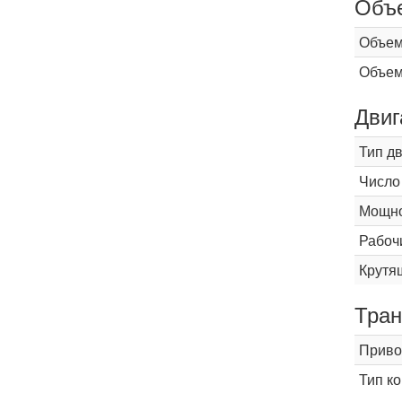
Объ
Объем
Объем
Двиг
Тип д
Число
Мощнос
Рабоч
Крутящ
Тран
Приво
Тип к