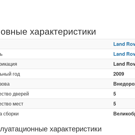
овные характеристики
Land Rov
ь
Land Rov
икация
Land Rov
ьный год
2009
зова
Внедоро
ество дверей
5
ество мест
5
а сборки
Великоб
луатационные характеристики