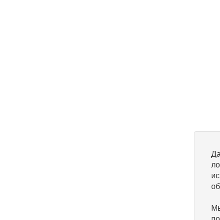
Да
ло
ис
об
Мы
по