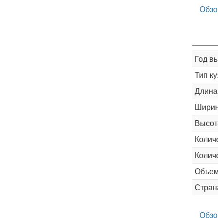
Обзо
Год в
Тип ку
Длина
Шири
Высот
Колич
Колич
Объем
Стран
Обзо