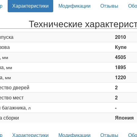
р
Характеристики
Модификации
Отзывы
Обо
Технические характерист
ыпуска
2010
зова
Купе
,
4505
мм
на,
1895
мм
а,
1220
мм
ество дверей
2
ество мест
2
 багажника,
-
л
а сборки
Япония
р
Характеристики
Модификации
Отзывы
Обо