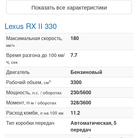
Показать все характеристики
Lexus RX II 330
Максимальная скорость,
180
км/ч
Время разгона до 100 км/
7.7
ч,
сек
Двигатель
Бензиновый
Рабочий объем,
3300
3
см
Мощность,
230/5600
л.с. / оборотах
Момент,
328/3600
Н·м / оборотах
Расход комби,
11.2
л на 100 км
Тип коробки передач
Автоматическая, 5
передач