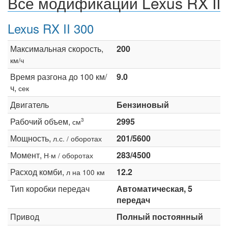
Все модификации Lexus RX II
Lexus RX II 300
Максимальная скорость,
200
км/ч
Время разгона до 100 км/
9.0
ч,
сек
Двигатель
Бензиновый
Рабочий объем,
2995
3
см
Мощность,
201/5600
л.с. / оборотах
Момент,
283/4500
Н·м / оборотах
Расход комби,
12.2
л на 100 км
Тип коробки передач
Автоматическая, 5
передач
Привод
Полный постоянный