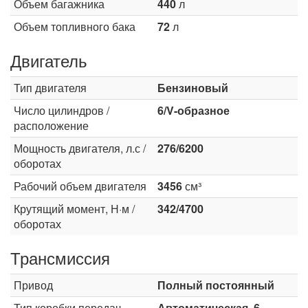
Объем багажника
440
л
Объем топливного бака
72
л
Двигатель
Тип двигателя
Бензиновый
Число цилиндров /
6/V-образное
расположение
Мощность двигателя, л.с /
276/6200
оборотах
Рабочий объем двигателя
3456
см³
Крутящий момент, Н·м /
342/4700
оборотах
Трансмиссия
Привод
Полный постоянный
Тип коробки передач
Автоматическая, 6