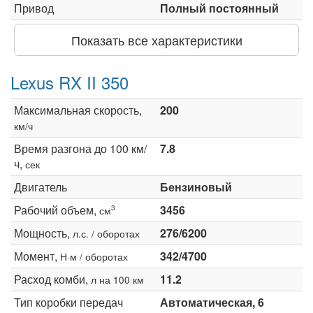
Привод
Полный постоянный
Показать все характеристики
Lexus RX II 350
Максимальная скорость,
200
км/ч
Время разгона до 100 км/
7.8
ч,
сек
Двигатель
Бензиновый
Рабочий объем,
3456
3
см
Мощность,
276/6200
л.с. / оборотах
Момент,
342/4700
Н·м / оборотах
Расход комби,
11.2
л на 100 км
Тип коробки передач
Автоматическая, 6