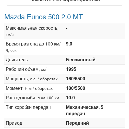
Mazda Eunos 500 2.0 MT
Максимальная скорость,
-
км/ч
Время разгона до 100 км/
9.0
ч,
сек
Двигатель
Бензиновый
Рабочий объем,
1995
3
см
Мощность,
160/6500
л.с. / оборотах
Момент,
180/5500
Н·м / оборотах
Расход комби,
10.0
л на 100 км
Тип коробки передач
Механическая, 5
передач
Привод
Передний