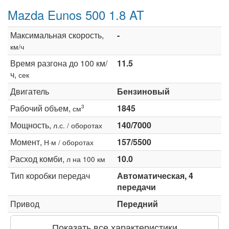
Mazda Eunos 500 1.8 AT
Максимальная скорость,
-
км/ч
Время разгона до 100 км/
11.5
ч,
сек
Двигатель
Бензиновый
Рабочий объем,
1845
3
см
Мощность,
140/7000
л.с. / оборотах
Момент,
157/5500
Н·м / оборотах
Расход комби,
10.0
л на 100 км
Тип коробки передач
Автоматическая, 4
передачи
Привод
Передний
Показать все характеристики