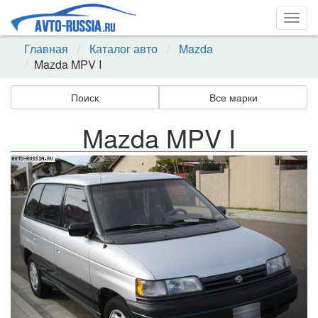
Togg
navig
Главная
Каталог авто
Mazda
Mazda MPV I
Поиск
Все марки
Mazda MPV I
Назад
Впер