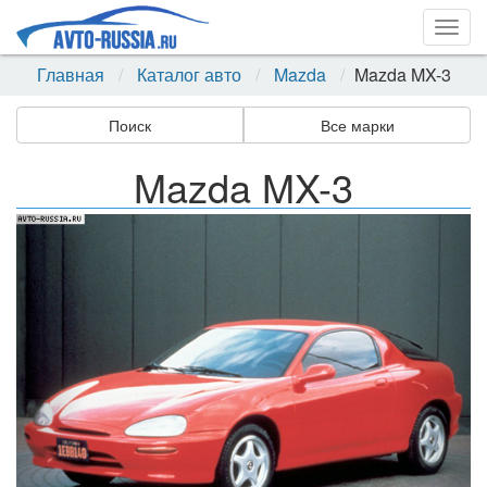
Togg
navig
Главная
Каталог авто
Mazda
Mazda MX-3
Поиск
Все марки
Mazda MX-3
Назад
Впер