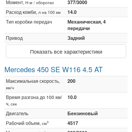
Момент,
377/3000
Н·м / оборотах
Расход комби,
14.0
л на 100 км
Тип коробки передач
Механическая, 4
передачи
Привод
Задний
Показать все характеристики
Mercedes 450 SE W116 4.5 AT
Максимальная скорость,
200
км/ч
Время разгона до 100 км/
10.0
ч,
сек
Двигатель
Бензиновый
Рабочий объем,
4517
3
см