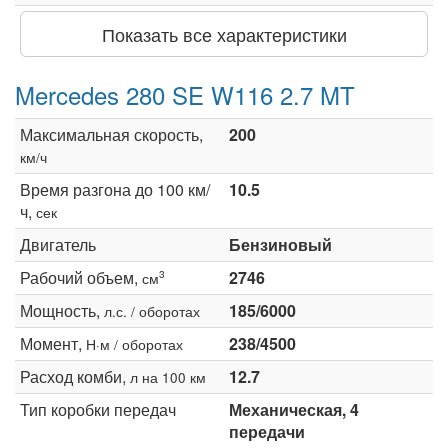
Показать все характеристики
Mercedes 280 SE W116 2.7 MT
Максимальная скорость,
200
км/ч
Время разгона до 100 км/
10.5
ч,
сек
Двигатель
Бензиновый
Рабочий объем,
2746
3
см
Мощность,
185/6000
л.с. / оборотах
Момент,
238/4500
Н·м / оборотах
Расход комби,
12.7
л на 100 км
Тип коробки передач
Механическая, 4
передачи