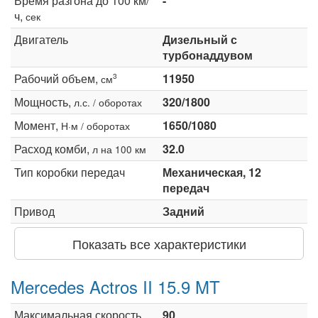
Время разгона до 100 км/
-
ч,
сек
Двигатель
Дизельный с
турбонаддувом
Рабочий объем,
11950
3
см
Мощность,
320/1800
л.с. / оборотах
Момент,
1650/1080
Н·м / оборотах
Расход комби,
32.0
л на 100 км
Тип коробки передач
Механическая, 12
передач
Привод
Задний
Показать все характеристики
Mercedes Actros II 15.9 MT
Максимальная скорость,
90