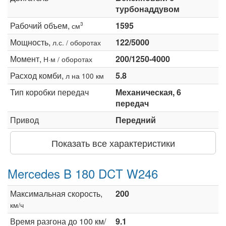
турбонаддувом
Рабочий объем,
1595
3
см
Мощность,
122/5000
л.с. / оборотах
Момент,
200/1250-4000
Н·м / оборотах
Расход комби,
5.8
л на 100 км
Тип коробки передач
Механическая, 6
передач
Привод
Передний
Показать все характеристики
Mercedes B 180 DCT W246
Максимальная скорость,
200
км/ч
Время разгона до 100 км/
9.1