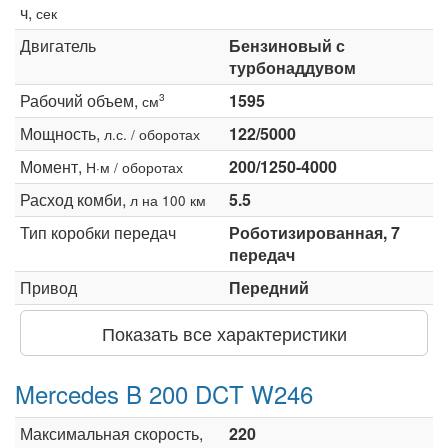
ч,
сек
Двигатель
Бензиновый с
турбонаддувом
Рабочий объем,
1595
3
см
Мощность,
122/5000
л.с. / оборотах
Момент,
200/1250-4000
Н·м / оборотах
Расход комби,
5.5
л на 100 км
Тип коробки передач
Роботизированная, 7
передач
Привод
Передний
Показать все характеристики
Mercedes B 200 DCT W246
Максимальная скорость,
220