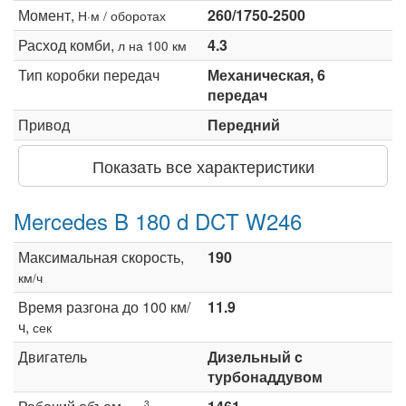
Момент,
260/1750-2500
Н·м / оборотах
Расход комби,
4.3
л на 100 км
Тип коробки передач
Механическая, 6
передач
Привод
Передний
Показать все характеристики
Mercedes B 180 d DCT W246
Максимальная скорость,
190
км/ч
Время разгона до 100 км/
11.9
ч,
сек
Двигатель
Дизельный c
турбонаддувом
3