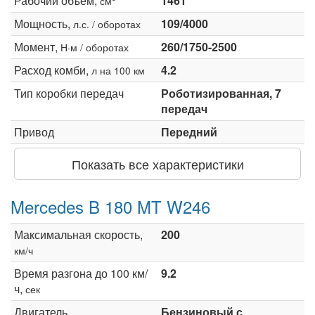
Рабочий объем,
1461
см
Мощность,
109/4000
л.с. / оборотах
Момент,
260/1750-2500
Н·м / оборотах
Расход комби,
4.2
л на 100 км
Тип коробки передач
Роботизированная, 7
передач
Привод
Передний
Показать все характеристики
Mercedes B 180 MT W246
Максимальная скорость,
200
км/ч
Время разгона до 100 км/
9.2
ч,
сек
Двигатель
Бензиновый с