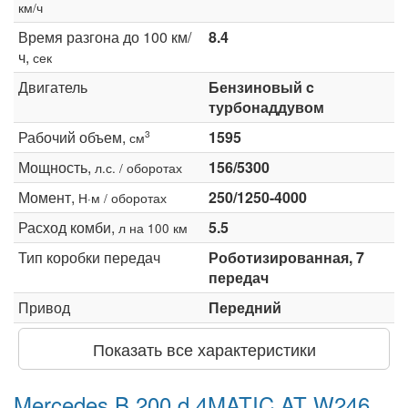
км/ч
Время разгона до 100 км/
8.4
ч,
сек
Двигатель
Бензиновый c
турбонаддувом
Рабочий объем,
1595
3
см
Мощность,
156/5300
л.с. / оборотах
Момент,
250/1250-4000
Н·м / оборотах
Расход комби,
5.5
л на 100 км
Тип коробки передач
Роботизированная, 7
передач
Привод
Передний
Показать все характеристики
Mercedes B 200 d 4MATIC AT W246