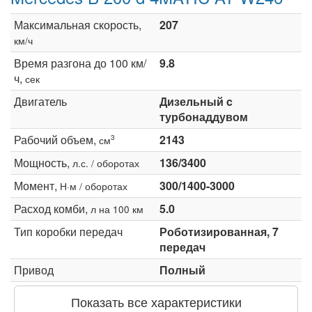
Максимальная скорость,
207
км/ч
Время разгона до 100 км/
9.8
ч,
сек
Двигатель
Дизельный c
турбонаддувом
Рабочий объем,
2143
3
см
Мощность,
136/3400
л.с. / оборотах
Момент,
300/1400-3000
Н·м / оборотах
Расход комби,
5.0
л на 100 км
Тип коробки передач
Роботизированная, 7
передач
Привод
Полный
Показать все характеристики