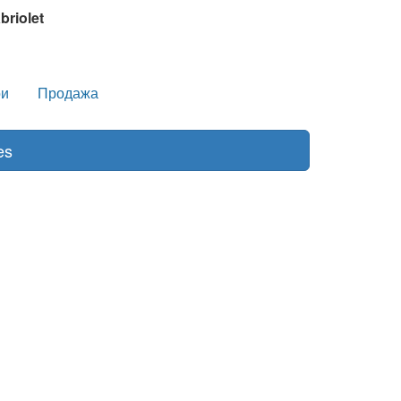
briolet
и
Продажа
es