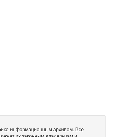
рико-информационным архивом. Все
длежат их законным владельцам и