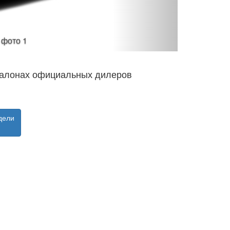
- фото 1
 салонах официальных дилеров
дели