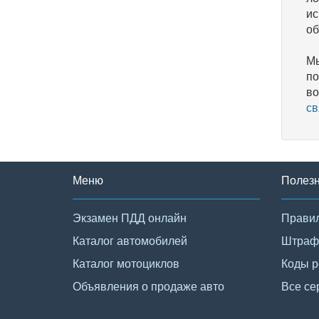
ис
об
Мы
по
во
св
Меню
Полез
Экзамен ПДД онлайн
Правил
Каталог автомобилей
Штраф
Каталог мотоциклов
Коды р
Объявления о продаже авто
Все се