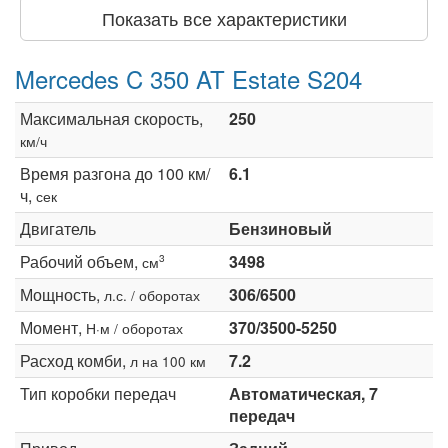
Показать все характеристики
Mercedes C 350 AT Estate S204
Максимальная скорость,
250
км/ч
Время разгона до 100 км/
6.1
ч,
сек
Двигатель
Бензиновый
Рабочий объем,
3498
3
см
Мощность,
306/6500
л.с. / оборотах
Момент,
370/3500-5250
Н·м / оборотах
Расход комби,
7.2
л на 100 км
Тип коробки передач
Автоматическая, 7
передач