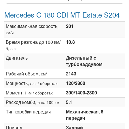
Mercedes C 180 CDI MT Estate S204
Максимальная скорость,
201
км/ч
Время разгона до 100 км/
10.8
ч,
сек
Двигатель
Дизельный c
турбонаддувом
Рабочий объем,
2143
3
см
Мощность,
120/2800
л.с. / оборотах
Момент,
300/1400-2800
Н·м / оборотах
Расход комби,
5.1
л на 100 км
Тип коробки передач
Механическая, 6
передач
Привод
Задний