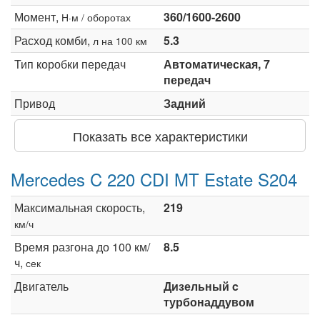
Момент,
360/1600-2600
Н·м / оборотах
Расход комби,
5.3
л на 100 км
Тип коробки передач
Автоматическая, 7
передач
Привод
Задний
Показать все характеристики
Mercedes C 220 CDI MT Estate S204
Максимальная скорость,
219
км/ч
Время разгона до 100 км/
8.5
ч,
сек
Двигатель
Дизельный c
турбонаддувом