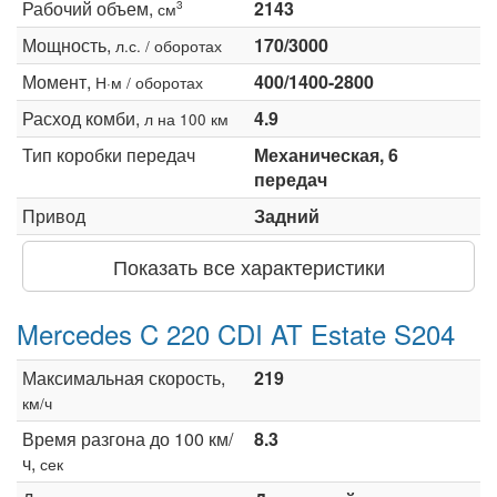
Рабочий объем,
2143
3
см
Мощность,
170/3000
л.с. / оборотах
Момент,
400/1400-2800
Н·м / оборотах
Расход комби,
4.9
л на 100 км
Тип коробки передач
Механическая, 6
передач
Привод
Задний
Показать все характеристики
Mercedes C 220 CDI AT Estate S204
Максимальная скорость,
219
км/ч
Время разгона до 100 км/
8.3
ч,
сек