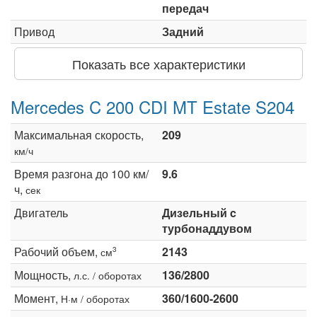
передач
Привод
Задний
Показать все характеристики
Mercedes C 200 CDI MT Estate S204
Максимальная скорость,
209
км/ч
Время разгона до 100 км/
9.6
ч,
сек
Двигатель
Дизельный c
турбонаддувом
Рабочий объем,
2143
3
см
Мощность,
136/2800
л.с. / оборотах
Момент,
360/1600-2600
Н·м / оборотах