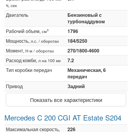
ч,
сек
Двигатель
Бензиновый c
турбонаддувом
Рабочий объем,
1796
3
см
Мощность,
184/5250
л.с. / оборотах
Момент,
270/1800-4600
Н·м / оборотах
Расход комби,
7.2
л на 100 км
Тип коробки передач
Механическая, 6
передач
Привод
Задний
Показать все характеристики
Mercedes C 200 CGI AT Estate S204
Максимальная скорость,
226