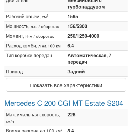
Двигатель
Бензиновый c
турбонаддувом
Рабочий объем,
1595
3
см
Мощность,
156/5300
л.с. / оборотах
Момент,
250/1250-4000
Н·м / оборотах
Расход комби,
6.4
л на 100 км
Тип коробки передач
Автоматическая, 7
передач
Привод
Задний
Показать все характеристики
Mercedes C 200 CGI MT Estate S204
Максимальная скорость,
228
км/ч
Время разгона до 100 км/
8.4