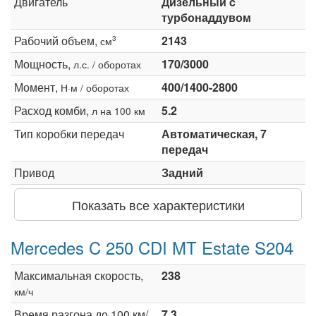
Двигатель
Дизельный c
турбонаддувом
Рабочий объем,
2143
3
см
Мощность,
170/3000
л.с. / оборотах
Момент,
400/1400-2800
Н·м / оборотах
Расход комби,
5.2
л на 100 км
Тип коробки передач
Автоматическая, 7
передач
Привод
Задний
Показать все характеристики
Mercedes C 250 CDI MT Estate S204
Максимальная скорость,
238
км/ч
Время разгона до 100 км/
7.3