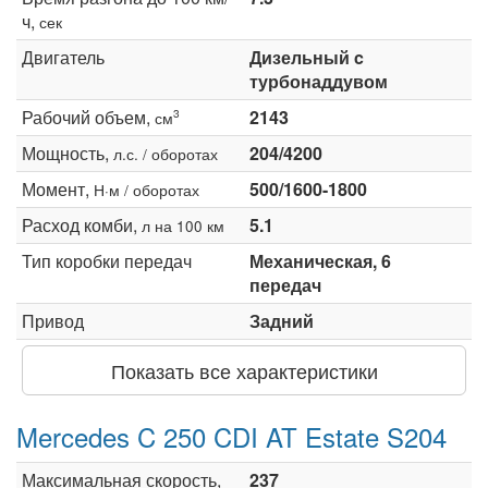
ч,
сек
Двигатель
Дизельный c
турбонаддувом
Рабочий объем,
2143
3
см
Мощность,
204/4200
л.с. / оборотах
Момент,
500/1600-1800
Н·м / оборотах
Расход комби,
5.1
л на 100 км
Тип коробки передач
Механическая, 6
передач
Привод
Задний
Показать все характеристики
Mercedes C 250 CDI AT Estate S204
Максимальная скорость,
237