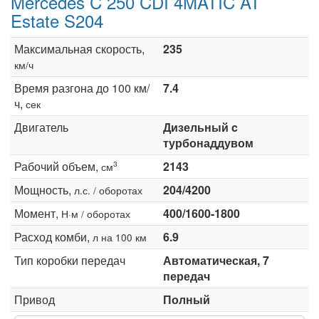
Mercedes C 250 CDI 4MATIC AT
Estate S204
Максимальная скорость,
235
км/ч
Время разгона до 100 км/
7.4
ч,
сек
Двигатель
Дизельный c
турбонаддувом
Рабочий объем,
2143
3
см
Мощность,
204/4200
л.с. / оборотах
Момент,
400/1600-1800
Н·м / оборотах
Расход комби,
6.9
л на 100 км
Тип коробки передач
Автоматическая, 7
передач
Привод
Полный