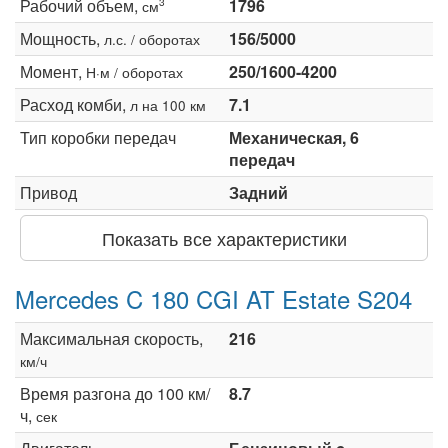
Рабочий объем,
1796
3
см
Мощность,
156/5000
л.с. / оборотах
Момент,
250/1600-4200
Н·м / оборотах
Расход комби,
7.1
л на 100 км
Тип коробки передач
Механическая, 6
передач
Привод
Задний
Показать все характеристики
Mercedes C 180 CGI AT Estate S204
Максимальная скорость,
216
км/ч
Время разгона до 100 км/
8.7
ч,
сек