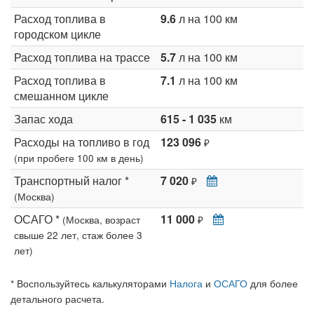
Расход топлива в
9.6
л на 100 км
городском цикле
Расход топлива на трассе
5.7
л на 100 км
Расход топлива в
7.1
л на 100 км
смешанном цикле
Запас хода
615 - 1 035
км
Расходы на топливо в год
123 096
₽
(при пробеге 100 км в день)
Транспортный налог *
7 020
₽
(Москва)
ОСАГО *
11 000
(Москва, возраст
₽
свыше 22 лет, стаж более 3
лет)
* Воспользуйтесь калькуляторами
Налога
и
ОСАГО
для более
детального расчета.