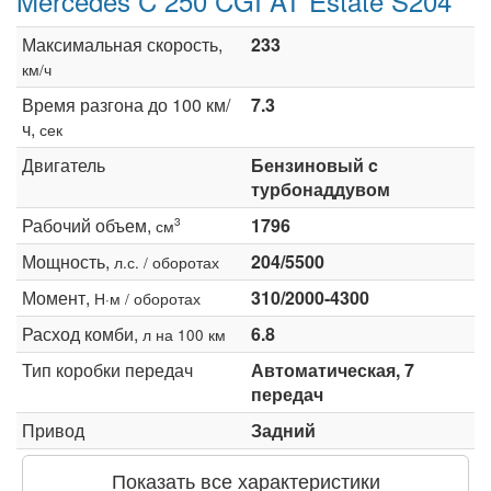
Mercedes C 250 CGI AT Estate S204
Максимальная скорость,
233
км/ч
Время разгона до 100 км/
7.3
ч,
сек
Двигатель
Бензиновый c
турбонаддувом
Рабочий объем,
1796
3
см
Мощность,
204/5500
л.с. / оборотах
Момент,
310/2000-4300
Н·м / оборотах
Расход комби,
6.8
л на 100 км
Тип коробки передач
Автоматическая, 7
передач
Привод
Задний
Показать все характеристики