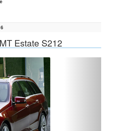
е
16
MT Estate S212
Вперед