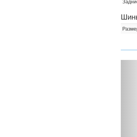
Задни
Шины
Разме