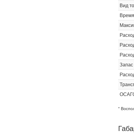
Вид т
Время 
Макси
Расхо
Расход
Расхо
Запас
Расхо
Транс
ОСАГ
* Воспо
Габа