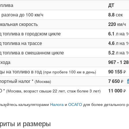
оплива
ДТ
разгона до 100 км/ч
8.8
сек
мальная скорость
220
км/ч
д топлива в городском цикле
6.1
л на 1
 топлива на трассе
4.6
л на 1
д топлива в смешанном цикле
5.2
л на 1
 хода
967 - 1 2
ды на топливо в год
90 155
(при пробеге 100 км в день)
₽
портный налог *
7 650
(Москва)
₽
О *
11 000
(Москва, возраст свыше 22 лет, стаж более 3 лет)
₽
льзуйтесь калькуляторами
Налога
и
ОСАГО
для более детального р
риты и размеры