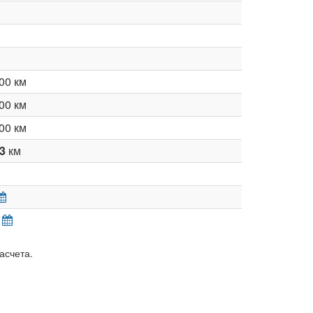
00 км
00 км
00 км
83
км
асчета.