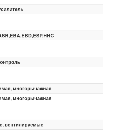
усилитель
ASR,EBA,EBD,ESP,HHC
контроль
имая, многорычажная
имая, многорычажная
е, вентилируемые