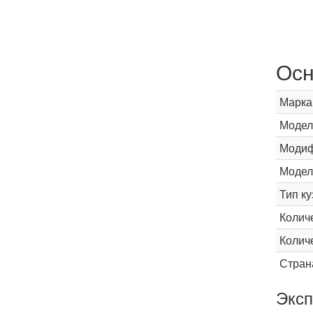
Осн
Марка
Модел
Модиф
Модел
Тип ку
Колич
Колич
Стран
Эксп