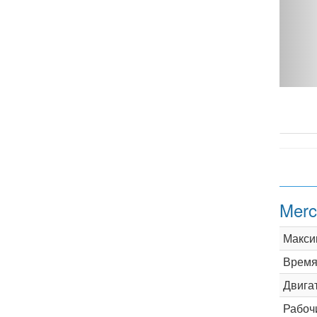
state S212 - фото 1
Merc
Макси
Время 
Двига
Рабоч