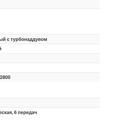
ый c турбонаддувом
й
-2800
ская, 6 передач