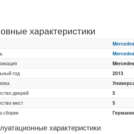
овные характеристики
Mercede
ь
Mercedes
икация
Mercedes
ьный год
2013
зова
Универс
ество дверей
5
ество мест
5
а сборки
Германи
луатационные характеристики