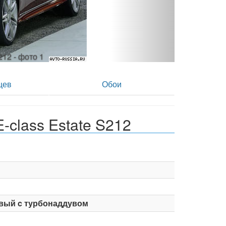
S212 - фото 2
цев
Обои
class Estate S212
вый c турбонаддувом