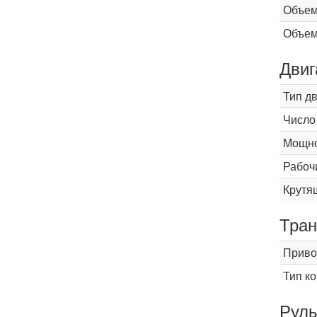
Объем
Объем
Двиг
Тип д
Число
Мощнос
Рабоч
Крутящ
Тран
Приво
Тип к
Рул