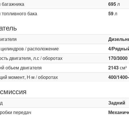
 багажника
695
л
 топливного бака
59
л
атель
вигателя
Дизельн
 цилиндров / расположение
4/Рядны
ть двигателя, л.с / оборотах
170/3000
ий объем двигателя
2143
см³
ий момент, Н·м / оборотах
400/1400
смиссия
д
Задний
оробки передач
Механиче
ь