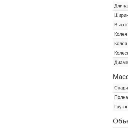
Длина
Шири
Высот
Колея
Колея
Колес
Диаме
Мас
Снаря
Полна
Грузо
Объ