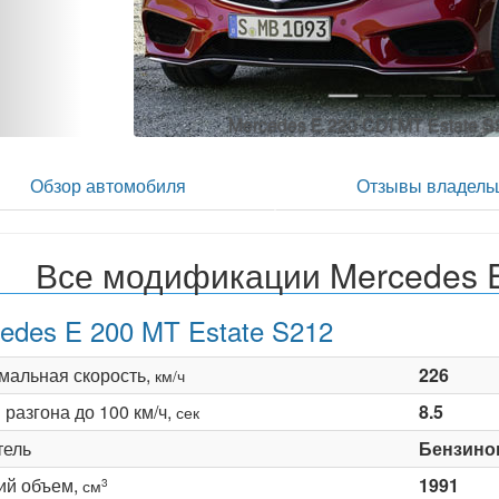
Mercedes E 220 CDI MT Estate 
Обзор автомобиля
Отзывы владель
Все модификации Mercedes E-
edes E 200 MT Estate S212
мальная скорость,
226
км/ч
разгона до 100 км/ч,
8.5
сек
тель
Бензино
ий объем,
1991
3
см