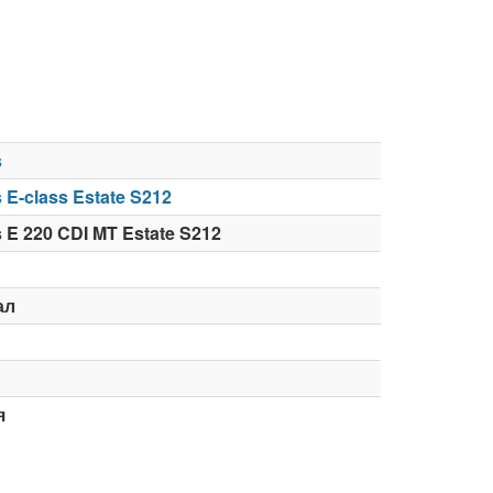
s
 E-class Estate S212
 E 220 CDI MT Estate S212
ал
я