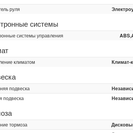
тель руля
Электро
тронные системы
ронные системы управления
ABS,
мат
ление климатом
Климат-
еска
няя подвеска
Независ
я подвеска
Независ
оза
ние тормоза
Дисковы