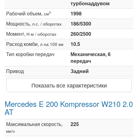
турбонаддувом
Рабочий объем,
1998
3
см
Мощность,
186/5300
л.с. / оборотах
Момент,
260/2500
Н·м / оборотах
Расход комби,
10.5
л на 100 км
Тип коробки передач
Механическая, 6
передач
Привод
Задний
Показать все характеристики
Mercedes E 200 Kompressor W210 2.0
AT
Максимальная скорость,
225
км/ч