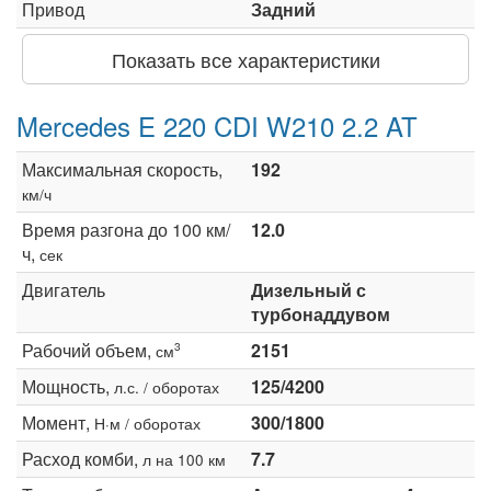
Привод
Задний
Показать все характеристики
Mercedes E 220 CDI W210 2.2 AT
Максимальная скорость,
192
км/ч
Время разгона до 100 км/
12.0
ч,
сек
Двигатель
Дизельный с
турбонаддувом
Рабочий объем,
2151
3
см
Мощность,
125/4200
л.с. / оборотах
Момент,
300/1800
Н·м / оборотах
Расход комби,
7.7
л на 100 км