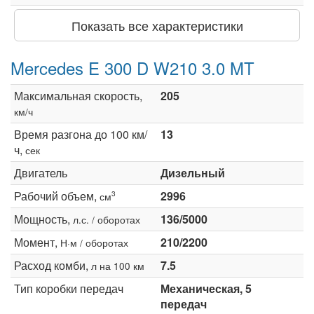
Показать все характеристики
Mercedes E 300 D W210 3.0 MT
Максимальная скорость,
205
км/ч
Время разгона до 100 км/
13
ч,
сек
Двигатель
Дизельный
Рабочий объем,
2996
3
см
Мощность,
136/5000
л.с. / оборотах
Момент,
210/2200
Н·м / оборотах
Расход комби,
7.5
л на 100 км
Тип коробки передач
Механическая, 5
передач