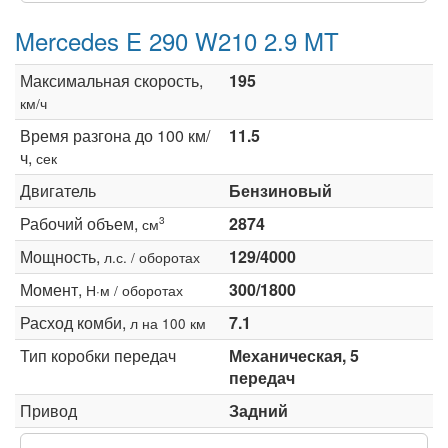
Mercedes E 290 W210 2.9 MT
Максимальная скорость,
195
км/ч
Время разгона до 100 км/
11.5
ч,
сек
Двигатель
Бензиновый
Рабочий объем,
2874
3
см
Мощность,
129/4000
л.с. / оборотах
Момент,
300/1800
Н·м / оборотах
Расход комби,
7.1
л на 100 км
Тип коробки передач
Механическая, 5
передач
Привод
Задний