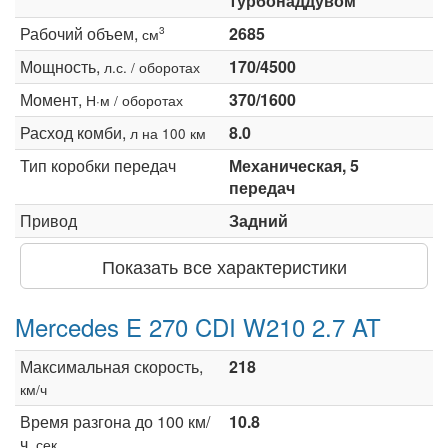
турбонаддувом
Рабочий объем,
2685
3
см
Мощность,
170/4500
л.с. / оборотах
Момент,
370/1600
Н·м / оборотах
Расход комби,
8.0
л на 100 км
Тип коробки передач
Механическая, 5
передач
Привод
Задний
Показать все характеристики
Mercedes E 270 CDI W210 2.7 AT
Максимальная скорость,
218
км/ч
Время разгона до 100 км/
10.8
ч,
сек