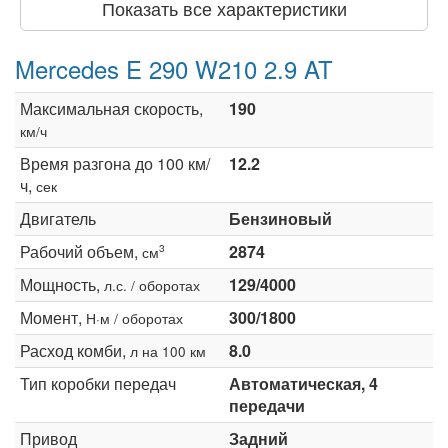
Показать все характеристики
Mercedes E 290 W210 2.9 AT
Максимальная скорость,
190
км/ч
Время разгона до 100 км/
12.2
ч,
сек
Двигатель
Бензиновый
Рабочий объем,
2874
3
см
Мощность,
129/4000
л.с. / оборотах
Момент,
300/1800
Н·м / оборотах
Расход комби,
8.0
л на 100 км
Тип коробки передач
Автоматическая, 4
передачи
Привод
Задний