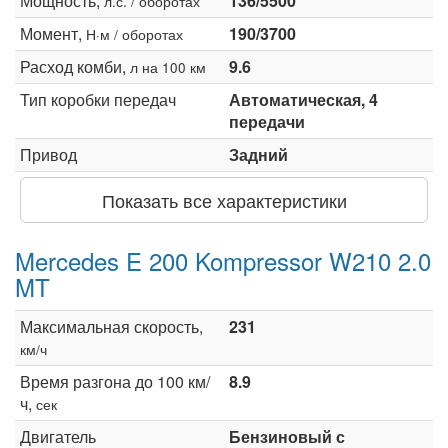
Мощность,
136/5500
л.с. / оборотах
Момент,
190/3700
Н·м / оборотах
Расход комби,
9.6
л на 100 км
Тип коробки передач
Автоматическая, 4
передачи
Привод
Задний
Показать все характеристики
Mercedes E 200 Kompressor W210 2.0
MT
Максимальная скорость,
231
км/ч
Время разгона до 100 км/
8.9
ч,
сек
Двигатель
Бензиновый с