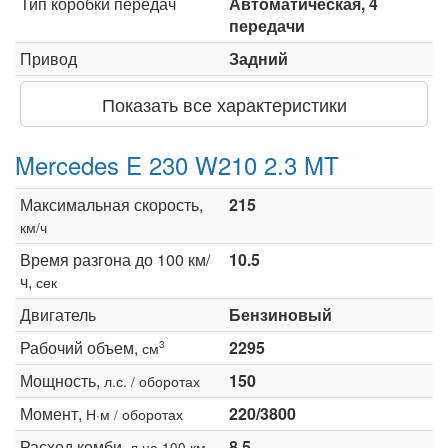
Тип коробки передач
Автоматическая, 4
передачи
Привод
Задний
Показать все характеристики
Mercedes E 230 W210 2.3 MT
Максимальная скорость,
215
км/ч
Время разгона до 100 км/
10.5
ч,
сек
Двигатель
Бензиновый
Рабочий объем,
2295
3
см
Мощность,
150
л.с. / оборотах
Момент,
220/3800
Н·м / оборотах
Расход комби,
8.5
л на 100 км