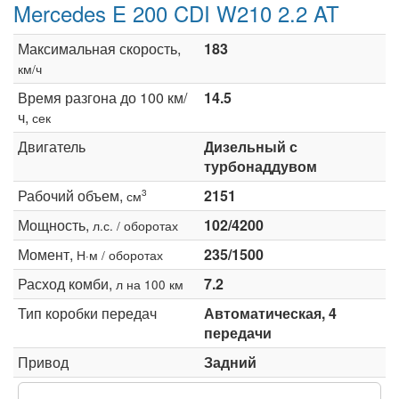
Mercedes E 200 CDI W210 2.2 AT
Максимальная скорость,
183
км/ч
Время разгона до 100 км/
14.5
ч,
сек
Двигатель
Дизельный с
турбонаддувом
Рабочий объем,
2151
3
см
Мощность,
102/4200
л.с. / оборотах
Момент,
235/1500
Н·м / оборотах
Расход комби,
7.2
л на 100 км
Тип коробки передач
Автоматическая, 4
передачи
Привод
Задний