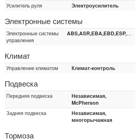
Усилитель руля
Электроусилитель
Электронные системы
Электронные системы
ABS,ASR,EBA,EBD,ESP,HHC
управления
Климат
Управление климатом
Климат-контроль
Подвеска
Передняя подвеска
Независимая,
McPherson
Задняя подвеска
Независимая,
многорычажная
Тормоза