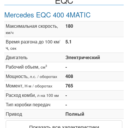
EQC
Mercedes EQC 400 4MATIC
Максимальная скорость,
180
км/ч
Время разгона до 100 км/
5.1
ч,
сек
Двигатель
Электрический
Рабочий объем,
-
3
см
Мощность,
408
л.с. / оборотах
Момент,
765
Н·м / оборотах
Расход комби,
-
л на 100 км
Тип коробки передач
-
Привод
Полный
Показать все характеристики