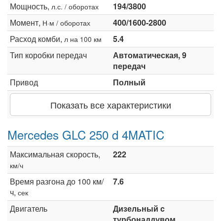
Мощность,
194/3800
л.с. / оборотах
Момент,
400/1600-2800
Н·м / оборотах
Расход комби,
5.4
л на 100 км
Тип коробки передач
Автоматическая, 9
передач
Привод
Полный
Показать все характеристики
Mercedes GLC 250 d 4MATIC
Максимальная скорость,
222
км/ч
Время разгона до 100 км/
7.6
ч,
сек
Двигатель
Дизельный c
турбонаддувом