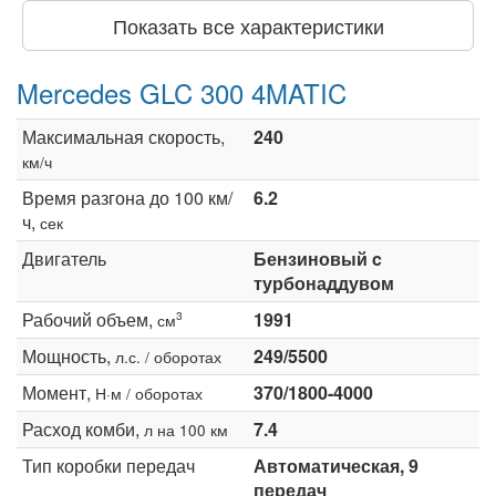
Показать все характеристики
Mercedes GLC 300 4MATIC
Максимальная скорость,
240
км/ч
Время разгона до 100 км/
6.2
ч,
сек
Двигатель
Бензиновый c
турбонаддувом
Рабочий объем,
1991
3
см
Мощность,
249/5500
л.с. / оборотах
Момент,
370/1800-4000
Н·м / оборотах
Расход комби,
7.4
л на 100 км
Тип коробки передач
Автоматическая, 9
передач