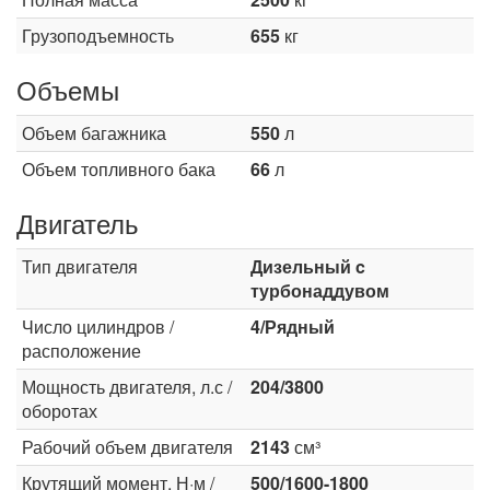
Грузоподъемность
655
кг
Объемы
Объем багажника
550
л
Объем топливного бака
66
л
Двигатель
Тип двигателя
Дизельный c
турбонаддувом
Число цилиндров /
4/Рядный
расположение
Мощность двигателя, л.с /
204/3800
оборотах
Рабочий объем двигателя
2143
см³
Крутящий момент, Н·м /
500/1600-1800