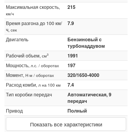
Максимальная скорость,
215
км/ч
Время разгона до 100 км/
7.9
ч,
сек
Двигатель
Бензиновый c
турбонаддувом
Рабочий объем,
1991
3
см
Мощность,
197
л.с. / оборотах
Момент,
320/1650-4000
Н·м / оборотах
Расход комби,
7.4
л на 100 км
Тип коробки передач
Автоматическая, 9
передач
Привод
Полный
Показать все характеристики