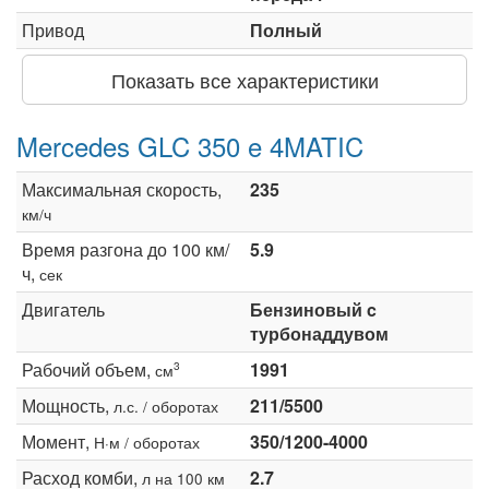
Привод
Полный
Показать все характеристики
Mercedes GLC 350 e 4MATIC
Максимальная скорость,
235
км/ч
Время разгона до 100 км/
5.9
ч,
сек
Двигатель
Бензиновый c
турбонаддувом
Рабочий объем,
1991
3
см
Мощность,
211/5500
л.с. / оборотах
Момент,
350/1200-4000
Н·м / оборотах
Расход комби,
2.7
л на 100 км