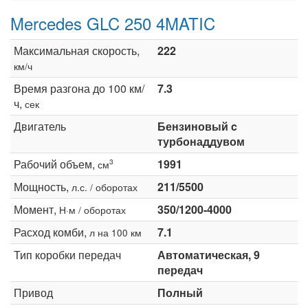
Mercedes GLC 250 4MATIC
Максимальная скорость,
222
км/ч
Время разгона до 100 км/
7.3
ч,
сек
Двигатель
Бензиновый c
турбонаддувом
Рабочий объем,
1991
3
см
Мощность,
211/5500
л.с. / оборотах
Момент,
350/1200-4000
Н·м / оборотах
Расход комби,
7.1
л на 100 км
Тип коробки передач
Автоматическая, 9
передач
Привод
Полный