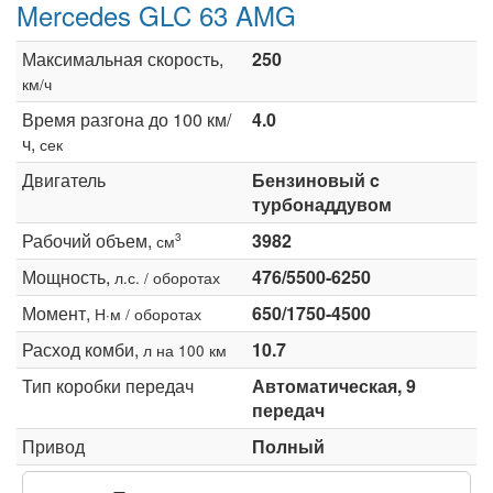
Mercedes GLC 63 AMG
Максимальная скорость,
250
км/ч
Время разгона до 100 км/
4.0
ч,
сек
Двигатель
Бензиновый c
турбонаддувом
Рабочий объем,
3982
3
см
Мощность,
476/5500-6250
л.с. / оборотах
Момент,
650/1750-4500
Н·м / оборотах
Расход комби,
10.7
л на 100 км
Тип коробки передач
Автоматическая, 9
передач
Привод
Полный