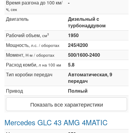
Время разгона до 100 км/
-
ч,
сек
Двигатель
Дизельный c
турбонаддувом
Рабочий объем,
1950
3
см
Мощность,
245/4200
л.с. / оборотах
Момент,
500/1600-2400
Н·м / оборотах
Расход комби,
5.8
л на 100 км
Тип коробки передач
Автоматическая, 9
передач
Привод
Полный
Показать все характеристики
Mercedes GLC 43 AMG 4MATIC