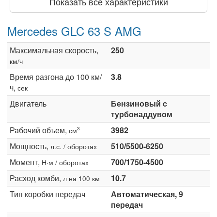
Показать все характеристики
Mercedes GLC 63 S AMG
Максимальная скорость,
250
км/ч
Время разгона до 100 км/
3.8
ч,
сек
Двигатель
Бензиновый c
турбонаддувом
Рабочий объем,
3982
3
см
Мощность,
510/5500-6250
л.с. / оборотах
Момент,
700/1750-4500
Н·м / оборотах
Расход комби,
10.7
л на 100 км
Тип коробки передач
Автоматическая, 9
передач