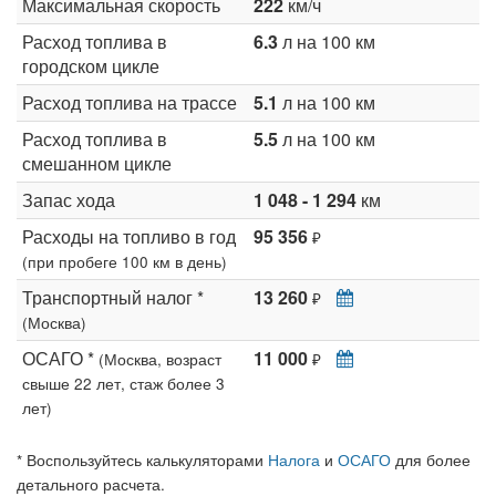
Максимальная скорость
222
км/ч
Расход топлива в
6.3
л на 100 км
городском цикле
Расход топлива на трассе
5.1
л на 100 км
Расход топлива в
5.5
л на 100 км
смешанном цикле
Запас хода
1 048 - 1 294
км
Расходы на топливо в год
95 356
₽
(при пробеге 100 км в день)
Транспортный налог *
13 260
₽
(Москва)
ОСАГО *
11 000
(Москва, возраст
₽
свыше 22 лет, стаж более 3
лет)
* Воспользуйтесь калькуляторами
Налога
и
ОСАГО
для более
детального расчета.