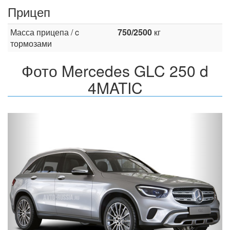
Прицеп
Масса прицепа / c
750/2500
кг
тормозами
Фото Mercedes GLC 250 d
4MATIC
Назад
Впер