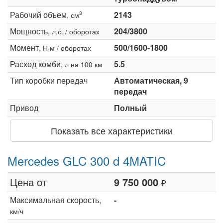
Рабочий объем,
2143
3
см
Мощность,
204/3800
л.с. / оборотах
Момент,
500/1600-1800
Н·м / оборотах
Расход комби,
5.5
л на 100 км
Тип коробки передач
Автоматическая, 9
передач
Привод
Полный
Показать все характеристики
Mercedes GLC 300 d 4MATIC
Цена от
9 750 000
₽
Максимальная скорость,
-
км/ч