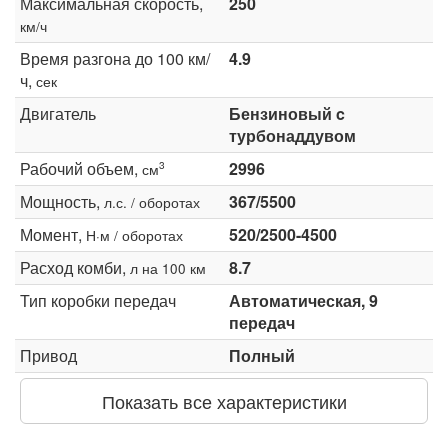
Максимальная скорость,
250
км/ч
Время разгона до 100 км/
4.9
ч,
сек
Двигатель
Бензиновый c
турбонаддувом
Рабочий объем,
2996
3
см
Мощность,
367/5500
л.с. / оборотах
Момент,
520/2500-4500
Н·м / оборотах
Расход комби,
8.7
л на 100 км
Тип коробки передач
Автоматическая, 9
передач
Привод
Полный
Показать все характеристики