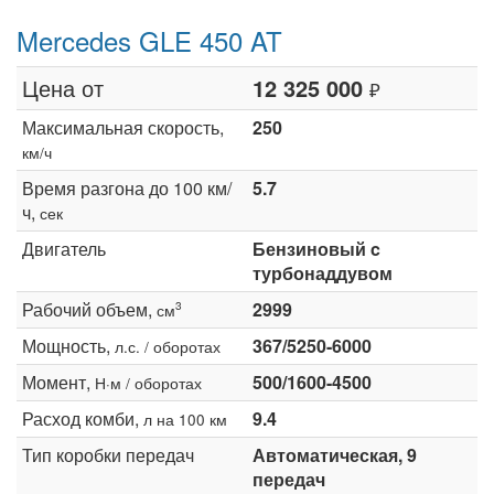
Mercedes GLE 450 AT
Цена от
12 325 000
₽
Максимальная скорость,
250
км/ч
Время разгона до 100 км/
5.7
ч,
сек
Двигатель
Бензиновый c
турбонаддувом
Рабочий объем,
2999
3
см
Мощность,
367/5250-6000
л.с. / оборотах
Момент,
500/1600-4500
Н·м / оборотах
Расход комби,
9.4
л на 100 км
Тип коробки передач
Автоматическая, 9
передач