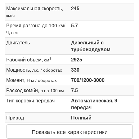
Максимальная скорость,
245
км/ч
Время разгона до 100 км/
5.7
ч,
сек
Двигатель
Дизельный c
турбонаддувом
Рабочий объем,
2925
3
см
Мощность,
330
л.с. / оборотах
Момент,
700/1200-3000
Н·м / оборотах
Расход комби,
7.5
л на 100 км
Тип коробки передач
Автоматическая, 9
передач
Привод
Полный
Показать все характеристики