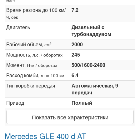
Время разгона до 100 км/
7.2
ч,
сек
Двигатель
Дизельный c
турбонаддувом
Рабочий объем,
2000
3
см
Мощность,
245
л.с. / оборотах
Момент,
500/1600-2400
Н·м / оборотах
Расход комби,
6.4
л на 100 км
Тип коробки передач
Автоматическая, 9
передач
Привод
Полный
Показать все характеристики
Mercedes GLE 400 d AT