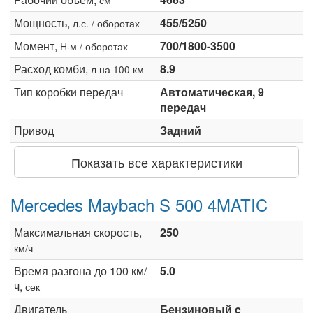
Мощность,
455/5250
л.с. / оборотах
Момент,
700/1800-3500
Н·м / оборотах
Расход комби,
8.9
л на 100 км
Тип коробки передач
Автоматическая, 9
передач
Привод
Задний
Показать все характеристики
Mercedes Maybach S 500 4MATIC
Максимальная скорость,
250
км/ч
Время разгона до 100 км/
5.0
ч,
сек
Двигатель
Бензиновый c