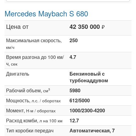
Mercedes Maybach S 680
Цена от
42 350 000
₽
Максимальная скорость,
250
км/ч
Время разгона до 100 км/
4.7
ч,
сек
Двигатель
Бензиновый c
турбонаддувом
Рабочий объем,
5980
3
см
Мощность,
612/5000
л.с. / оборотах
Момент,
1000/2300-4200
Н·м / оборотах
Расход комби,
12.7
л на 100 км
Тип коробки передач
Автоматическая, 7