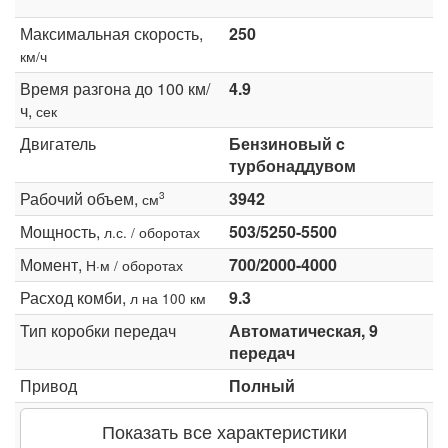
Максимальная скорость,
250
км/ч
Время разгона до 100 км/
4.9
ч,
сек
Двигатель
Бензиновый c
турбонаддувом
Рабочий объем,
3942
3
см
Мощность,
503/5250-5500
л.с. / оборотах
Момент,
700/2000-4000
Н·м / оборотах
Расход комби,
9.3
л на 100 км
Тип коробки передач
Автоматическая, 9
передач
Привод
Полный
Показать все характеристики