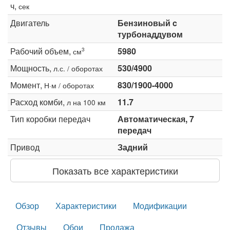
ч,
сек
Двигатель
Бензиновый c
турбонаддувом
Рабочий объем,
5980
3
см
Мощность,
530/4900
л.с. / оборотах
Момент,
830/1900-4000
Н·м / оборотах
Расход комби,
11.7
л на 100 км
Тип коробки передач
Автоматическая, 7
передач
Привод
Задний
Показать все характеристики
Обзор
Характеристики
Модификации
Отзывы
Обои
Продажа