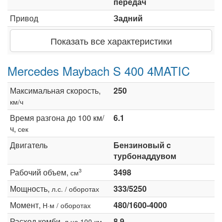
передач
Привод
Задний
Показать все характеристики
Mercedes Maybach S 400 4MATIC
Максимальная скорость,
250
км/ч
Время разгона до 100 км/
6.1
ч,
сек
Двигатель
Бензиновый c
турбонаддувом
Рабочий объем,
3498
3
см
Мощность,
333/5250
л.с. / оборотах
Момент,
480/1600-4000
Н·м / оборотах
Расход комби,
8.9
л на 100 км