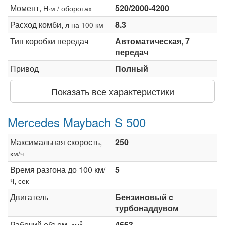
Момент,
520/2000-4200
Н·м / оборотах
Расход комби,
8.3
л на 100 км
Тип коробки передач
Автоматическая, 7
передач
Привод
Полный
Показать все характеристики
Mercedes Maybach S 500
Максимальная скорость,
250
км/ч
Время разгона до 100 км/
5
ч,
сек
Двигатель
Бензиновый c
турбонаддувом
Рабочий объем,
4663
3
см