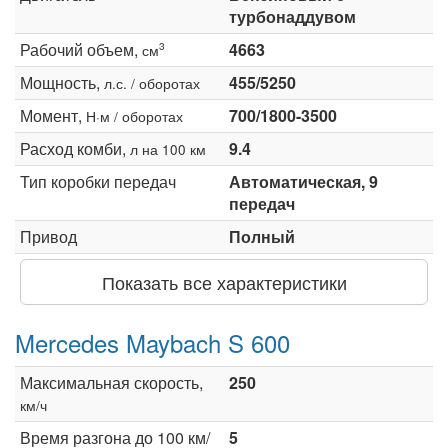
турбонаддувом
Рабочий объем,
4663
3
см
Мощность,
455/5250
л.с. / оборотах
Момент,
700/1800-3500
Н·м / оборотах
Расход комби,
9.4
л на 100 км
Тип коробки передач
Автоматическая, 9
передач
Привод
Полный
Показать все характеристики
Mercedes Maybach S 600
Максимальная скорость,
250
км/ч
Время разгона до 100 км/
5