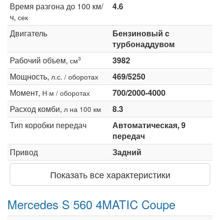
Время разгона до 100 км/
4.6
ч,
сек
Двигатель
Бензиновый c
турбонаддувом
Рабочий объем,
3982
3
см
Мощность,
469/5250
л.с. / оборотах
Момент,
700/2000-4000
Н·м / оборотах
Расход комби,
8.3
л на 100 км
Тип коробки передач
Автоматическая, 9
передач
Привод
Задний
Показать все характеристики
Mercedes S 560 4MATIC Coupe