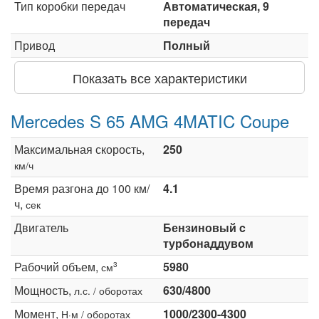
Тип коробки передач
Автоматическая, 9
передач
Привод
Полный
Показать все характеристики
Mercedes S 65 AMG 4MATIC Coupe
Максимальная скорость,
250
км/ч
Время разгона до 100 км/
4.1
ч,
сек
Двигатель
Бензиновый c
турбонаддувом
Рабочий объем,
5980
3
см
Мощность,
630/4800
л.с. / оборотах
Момент,
1000/2300-4300
Н·м / оборотах