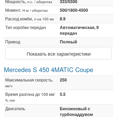
Мощность,
333/5500
л.с. / оборотах
Момент,
500/1800-4500
Н·м / оборотах
Расход комби,
8.9
л на 100 км
Тип коробки передач
Автоматическая, 9
передач
Привод
Полный
Показать все характеристики
Mercedes S 450 4MATIC Coupe
Максимальная скорость,
250
км/ч
Время разгона до 100 км/
5.5
ч,
сек
Двигатель
Бензиновый c
турбонаддувом