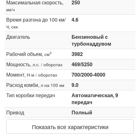
Максимальная скорость,
250
км/ч
Время разгона до 100 км/
4.6
ч,
сек
Двигатель
Бензиновый c
турбонаддувом
Рабочий объем,
3982
3
см
Мощность,
469/5250
л.с. / оборотах
Момент,
700/2000-4000
Н·м / оборотах
Расход комби,
9.0
л на 100 км
Тип коробки передач
Автоматическая, 9
передач
Привод
Полный
Показать все характеристики