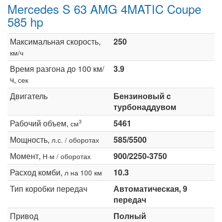
Mercedes S 63 AMG 4MATIC Coupe
585 hp
Максимальная скорость,
250
км/ч
Время разгона до 100 км/
3.9
ч,
сек
Двигатель
Бензиновый c
турбонаддувом
Рабочий объем,
5461
3
см
Мощность,
585/5500
л.с. / оборотах
Момент,
900/2250-3750
Н·м / оборотах
Расход комби,
10.3
л на 100 км
Тип коробки передач
Автоматическая, 9
передач
Привод
Полный