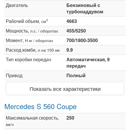
Двигатель
Бензиновый c
турбонаддувом
Рабочий объем,
4663
3
см
Мощность,
455/5250
л.с. / оборотах
Момент,
700/1800-3500
Н·м / оборотах
Расход комби,
9.9
л на 100 км
Тип коробки передач
Автоматическая, 9
передач
Привод
Полный
Показать все характеристики
Mercedes S 560 Coupe
Максимальная скорость,
250
км/ч