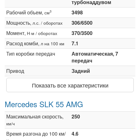
турбонаддувом
Рабочий объем,
3498
3
см
Мощность,
306/6500
л.с. / оборотах
Момент,
370/3500
Н·м / оборотах
Расход комби,
7.1
л на 100 км
Тип коробки передач
Автоматическая, 7
передач
Привод
Задний
Показать все характеристики
Mercedes SLK 55 AMG
Максимальная скорость,
250
км/ч
Время разгона до 100 км/
4.6