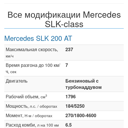
Все модификации Mercedes
SLK-class
Mercedes SLK 200 AT
Максимальная скорость,
237
км/ч
Время разгона до 100 км/
7
ч,
сек
Двигатель
Бензиновый c
турбонаддувом
Рабочий объем,
1796
3
см
Мощность,
184/5250
л.с. / оборотах
Момент,
270/1800-4600
Н·м / оборотах
Расход комби,
6.5
л на 100 км