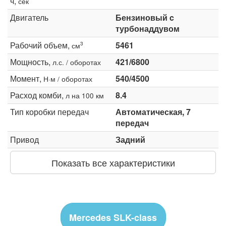
ч,
сек
Двигатель
Бензиновый c
турбонаддувом
Рабочий объем,
5461
3
см
Мощность,
421/6800
л.с. / оборотах
Момент,
540/4500
Н·м / оборотах
Расход комби,
8.4
л на 100 км
Тип коробки передач
Автоматическая, 7
передач
Привод
Задний
Показать все характеристики
Mercedes SLK-class