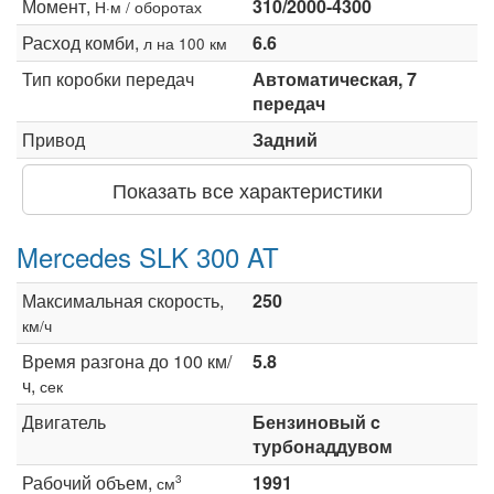
Момент,
310/2000-4300
Н·м / оборотах
Расход комби,
6.6
л на 100 км
Тип коробки передач
Автоматическая, 7
передач
Привод
Задний
Показать все характеристики
Mercedes SLK 300 AT
Максимальная скорость,
250
км/ч
Время разгона до 100 км/
5.8
ч,
сек
Двигатель
Бензиновый c
турбонаддувом
Рабочий объем,
1991
3
см