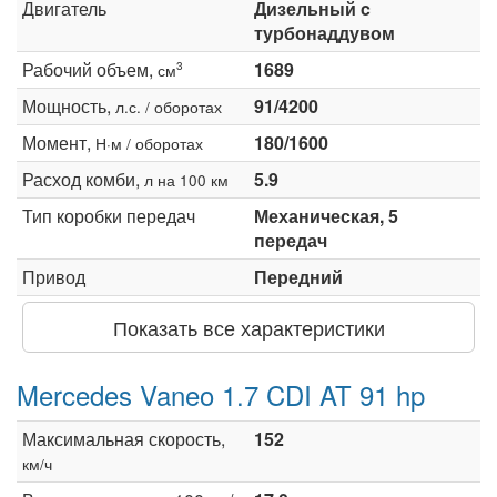
Двигатель
Дизельный c
турбонаддувом
Рабочий объем,
1689
3
см
Мощность,
91/4200
л.с. / оборотах
Момент,
180/1600
Н·м / оборотах
Расход комби,
5.9
л на 100 км
Тип коробки передач
Механическая, 5
передач
Привод
Передний
Показать все характеристики
Mercedes Vaneo 1.7 CDI AT 91 hp
Максимальная скорость,
152
км/ч