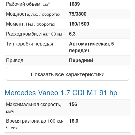
Рабочий объем,
1689
3
см
Мощность,
75/3800
л.с. / оборотах
Момент,
160/1500
Н·м / оборотах
Расход комби,
6.3
л на 100 км
Тип коробки передач
Автоматическая, 5
передач
Привод
Передний
Показать все характеристики
Mercedes Vaneo 1.7 CDI MT 91 hp
Максимальная скорость,
156
км/ч
Время разгона до 100 км/
16.0
ч,
сек