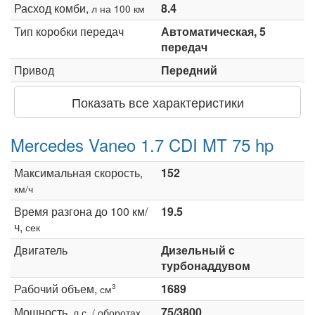
Расход комби,
8.4
л на 100 км
Тип коробки передач
Автоматическая, 5
передач
Привод
Передний
Показать все характеристики
Mercedes Vaneo 1.7 CDI MT 75 hp
Максимальная скорость,
152
км/ч
Время разгона до 100 км/
19.5
ч,
сек
Двигатель
Дизельный c
турбонаддувом
Рабочий объем,
1689
3
см
Мощность,
75/3800
л.с. / оборотах