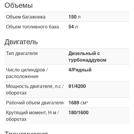
Объемы
Объем багажника
150
л
Объем топливного бака
54
л
Двигатель
Тип двигателя
Дизельный c
турбонаддувом
Число цилиндров /
4/Рядный
расположение
Мощность двигателя, л.с /
91/4200
оборотах
Рабочий объем двигателя
1689
см³
Крутящий момент, Н·м /
180/1600
оборотах
Трансмиссия