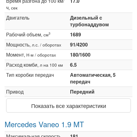
Время разгона до 100 км/
17.0
ч,
сек
Двигатель
Дизельный c
турбонаддувом
Рабочий объем,
1689
3
см
Мощность,
91/4200
л.с. / оборотах
Момент,
180/1600
Н·м / оборотах
Расход комби,
6.5
л на 100 км
Тип коробки передач
Автоматическая, 5
передач
Привод
Передний
Показать все характеристики
Mercedes Vaneo 1.9 MT
Максимальная скорость,
181