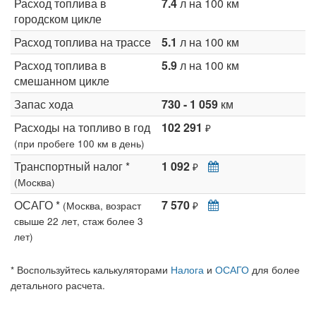
Расход топлива в
7.4
л на 100 км
городском цикле
Расход топлива на трассе
5.1
л на 100 км
Расход топлива в
5.9
л на 100 км
смешанном цикле
Запас хода
730 - 1 059
км
Расходы на топливо в год
102 291
₽
(при пробеге 100 км в день)
Транспортный налог *
1 092
₽
(Москва)
ОСАГО *
7 570
(Москва, возраст
₽
свыше 22 лет, стаж более 3
лет)
* Воспользуйтесь калькуляторами
Налога
и
ОСАГО
для более
детального расчета.