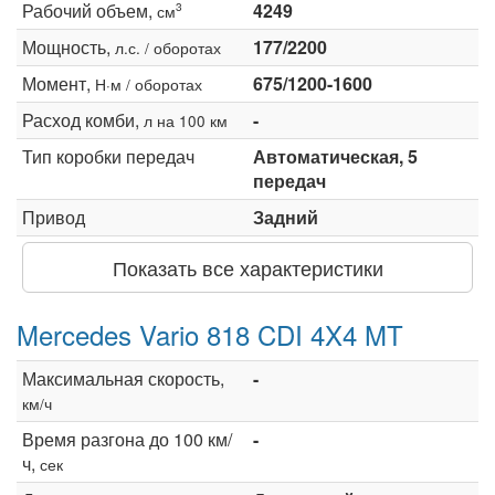
Рабочий объем,
4249
3
см
Мощность,
177/2200
л.с. / оборотах
Момент,
675/1200-1600
Н·м / оборотах
Расход комби,
-
л на 100 км
Тип коробки передач
Автоматическая, 5
передач
Привод
Задний
Показать все характеристики
Mercedes Vario 818 CDI 4X4 MT
Максимальная скорость,
-
км/ч
Время разгона до 100 км/
-
ч,
сек