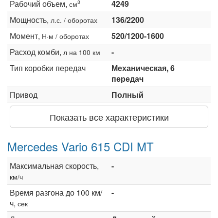
Рабочий объем,
4249
3
см
Мощность,
136/2200
л.с. / оборотах
Момент,
520/1200-1600
Н·м / оборотах
Расход комби,
-
л на 100 км
Тип коробки передач
Механическая, 6
передач
Привод
Полный
Показать все характеристики
Mercedes Vario 615 CDI MT
Максимальная скорость,
-
км/ч
Время разгона до 100 км/
-
ч,
сек