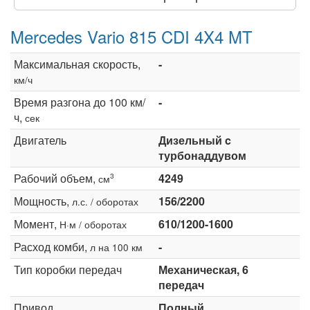
Mercedes Vario 815 CDI 4X4 MT
Максимальная скорость,
-
км/ч
Время разгона до 100 км/
-
ч,
сек
Двигатель
Дизельный c
турбонаддувом
Рабочий объем,
4249
3
см
Мощность,
156/2200
л.с. / оборотах
Момент,
610/1200-1600
Н·м / оборотах
Расход комби,
-
л на 100 км
Тип коробки передач
Механическая, 6
передач
Привод
Полный