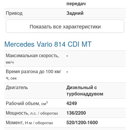
передач
Привод
Задний
Показать все характеристики
Mercedes Vario 814 CDI MT
Максимальная скорость,
-
км/ч
Время разгона до 100 км/
-
ч,
сек
Двигатель
Дизельный c
турбонаддувом
Рабочий объем,
4249
3
см
Мощность,
136/2200
л.с. / оборотах
Момент,
520/1200-1600
Н·м / оборотах