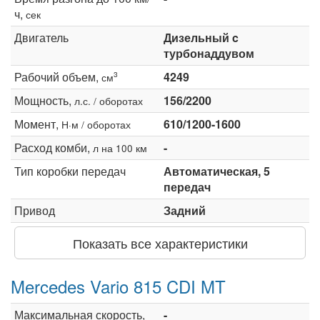
ч,
сек
Двигатель
Дизельный c
турбонаддувом
Рабочий объем,
4249
3
см
Мощность,
156/2200
л.с. / оборотах
Момент,
610/1200-1600
Н·м / оборотах
Расход комби,
-
л на 100 км
Тип коробки передач
Автоматическая, 5
передач
Привод
Задний
Показать все характеристики
Mercedes Vario 815 CDI MT
Максимальная скорость,
-