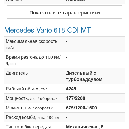
Показать все характеристики
Mercedes Vario 618 CDI MT
Максимальная скорость,
-
км/ч
Время разгона до 100 км/
-
ч,
сек
Двигатель
Дизельный c
турбонаддувом
Рабочий объем,
4249
3
см
Мощность,
177/2200
л.с. / оборотах
Момент,
675/1200-1600
Н·м / оборотах
Расход комби,
-
л на 100 км
Тип коробки передач
Механическая, 6