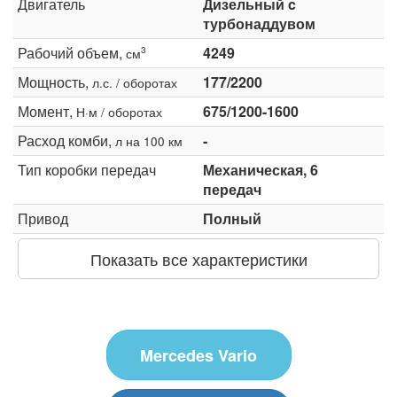
Двигатель
Дизельный c
турбонаддувом
Рабочий объем,
4249
3
см
Мощность,
177/2200
л.с. / оборотах
Момент,
675/1200-1600
Н·м / оборотах
Расход комби,
-
л на 100 км
Тип коробки передач
Механическая, 6
передач
Привод
Полный
Показать все характеристики
Mercedes Vario