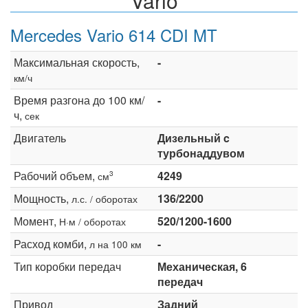
Vario
Mercedes Vario 614 CDI MT
Максимальная скорость,
-
км/ч
Время разгона до 100 км/
-
ч,
сек
Двигатель
Дизельный c
турбонаддувом
Рабочий объем,
4249
3
см
Мощность,
136/2200
л.с. / оборотах
Момент,
520/1200-1600
Н·м / оборотах
Расход комби,
-
л на 100 км
Тип коробки передач
Механическая, 6
передач
Привод
Задний