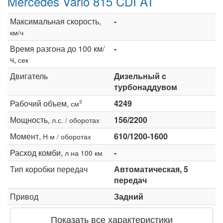
Mercedes Vario 815 CDI AT
Максимальная скорость,
-
км/ч
Время разгона до 100 км/
-
ч,
сек
Двигатель
Дизельный c
турбонаддувом
Рабочий объем,
4249
3
см
Мощность,
156/2200
л.с. / оборотах
Момент,
610/1200-1600
Н·м / оборотах
Расход комби,
-
л на 100 км
Тип коробки передач
Автоматическая, 5
передач
Привод
Задний
Показать все характеристики