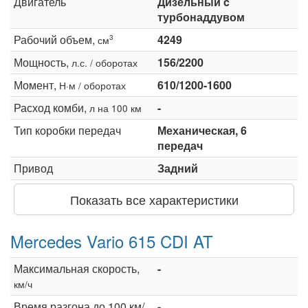
Двигатель
Дизельный c
турбонаддувом
Рабочий объем,
4249
3
см
Мощность,
156/2200
л.с. / оборотах
Момент,
610/1200-1600
Н·м / оборотах
Расход комби,
-
л на 100 км
Тип коробки передач
Механическая, 6
передач
Привод
Задний
Показать все характеристики
Mercedes Vario 615 CDI AT
Максимальная скорость,
-
км/ч
Время разгона до 100 км/
-