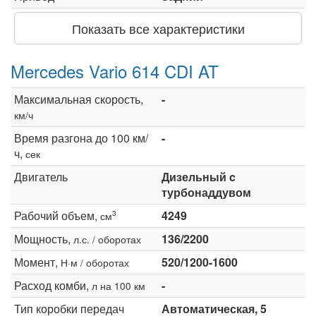
Показать все характеристики
Mercedes Vario 614 CDI AT
Максимальная скорость,
-
км/ч
Время разгона до 100 км/
-
ч,
сек
Двигатель
Дизельный c
турбонаддувом
Рабочий объем,
4249
3
см
Мощность,
136/2200
л.с. / оборотах
Момент,
520/1200-1600
Н·м / оборотах
Расход комби,
-
л на 100 км
Тип коробки передач
Автоматическая, 5