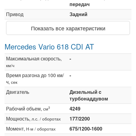
передач
Привод
Задний
Показать все характеристики
Mercedes Vario 618 CDI AT
Максимальная скорость,
-
км/ч
Время разгона до 100 км/
-
ч,
сек
Двигатель
Дизельный c
турбонаддувом
Рабочий объем,
4249
3
см
Мощность,
177/2200
л.с. / оборотах
Момент,
675/1200-1600
Н·м / оборотах