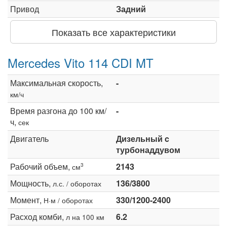
Привод
Задний
Показать все характеристики
Mercedes Vito 114 CDI MT
Максимальная скорость,
-
км/ч
Время разгона до 100 км/
-
ч,
сек
Двигатель
Дизельный c
турбонаддувом
Рабочий объем,
2143
3
см
Мощность,
136/3800
л.с. / оборотах
Момент,
330/1200-2400
Н·м / оборотах
Расход комби,
6.2
л на 100 км