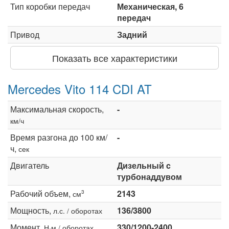
Тип коробки передач
Механическая, 6
передач
Привод
Задний
Показать все характеристики
Mercedes Vito 114 CDI AT
Максимальная скорость,
-
км/ч
Время разгона до 100 км/
-
ч,
сек
Двигатель
Дизельный c
турбонаддувом
Рабочий объем,
2143
3
см
Мощность,
136/3800
л.с. / оборотах
Момент,
330/1200-2400
Н·м / оборотах