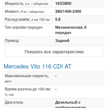
Мощность,
163/3800
л.с. / оборотах
Момент,
380/1400-2400
Н·м / оборотах
Расход комби,
5.8
л на 100 км
Тип коробки передач
Механическая, 6
передач
Привод
Задний
Показать все характеристики
Mercedes Vito 116 CDI AT
Максимальная скорость,
-
км/ч
Время разгона до 100 км/
-
ч,
сек
Двигатель
Дизельный c
турбонаддувом