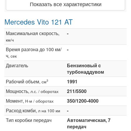
Показать все характеристики
Mercedes Vito 121 AT
Максимальная скорость,
-
км/ч
Время разгона до 100 км/
-
ч,
сек
Двигатель
Бензиновый c
турбонаддувом
Рабочий объем,
1991
3
см
Мощность,
211/5500
л.с. / оборотах
Момент,
350/1200-4000
Н·м / оборотах
Расход комби,
-
л на 100 км
Тип коробки передач
Автоматическая, 7
передач