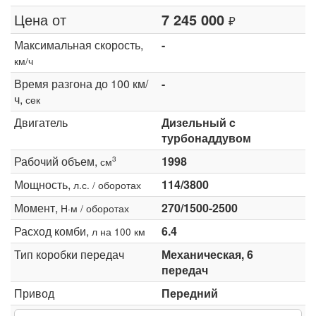
Цена от
7 245 000
₽
Максимальная скорость,
-
км/ч
Время разгона до 100 км/
-
ч,
сек
Двигатель
Дизельный c
турбонаддувом
Рабочий объем,
1998
3
см
Мощность,
114/3800
л.с. / оборотах
Момент,
270/1500-2500
Н·м / оборотах
Расход комби,
6.4
л на 100 км
Тип коробки передач
Механическая, 6
передач
Привод
Передний