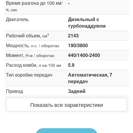
Время разгона до 100 км/
-
ч,
сек
Двигатель
Дизельный c
турбонаддувом
Рабочий объем,
2143
3
см
Мощность,
190/3800
л.с. / оборотах
Момент,
440/1400-2400
Н·м / оборотах
Расход комби,
5.9
л на 100 км
Тип коробки передач
Автоматическая, 7
передач
Привод
Задний
Показать все характеристики