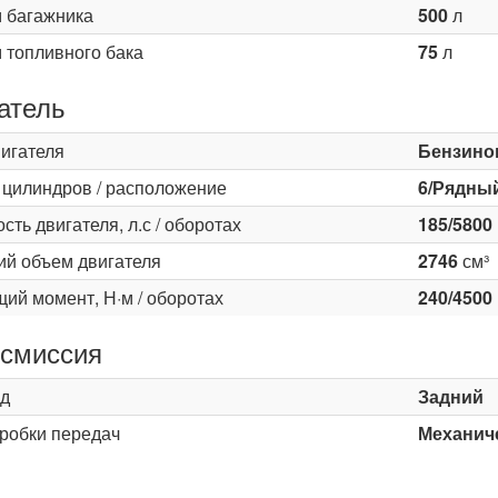
 багажника
500
л
 топливного бака
75
л
атель
вигателя
Бензино
 цилиндров / расположение
6/Рядны
ть двигателя, л.с / оборотах
185/5800
ий объем двигателя
2746
см³
ий момент, Н·м / оборотах
240/4500
смиссия
д
Задний
оробки передач
Механиче
ь