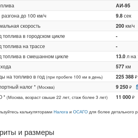
оплива
АИ-95
разгона до 100 км/ч
9.8
сек
мальная скорость
200
км/ч
д топлива в городском цикле
-
 топлива на трассе
-
д топлива в смешанном цикле
13.0
л на 
 хода
577
км
ды на топливо в год
225 388
(при пробеге 100 км в день)
₽
портный налог *
9 250
(Москва)
₽
О *
11 000
(Москва, возраст свыше 22 лет, стаж более 3 лет)
₽
льзуйтесь калькуляторами
Налога
и
ОСАГО
для более детального р
риты и размеры