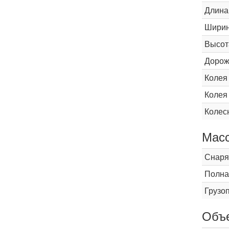
Длина
Шири
Высот
Дорож
Колея
Колея
Колес
Мас
Снаря
Полна
Грузо
Объ