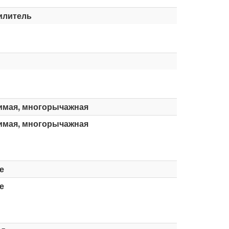
илитель
имая, многорычажная
имая, многорычажная
е
е