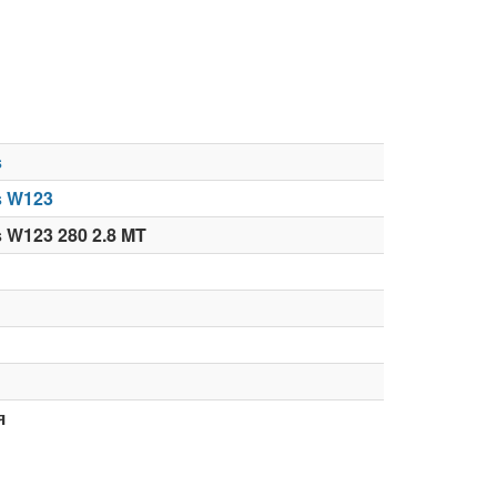
s
s W123
 W123 280 2.8 MT
я