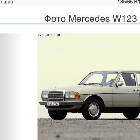
р шин
185/65 R
Фото Mercedes W123 
Назад