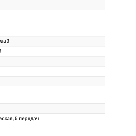
вый
й
ская, 5 передач