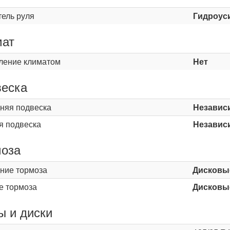
тель руля
Гидроус
мат
ление климатом
Нет
еска
няя подвеска
Независ
я подвеска
Независ
оза
ние тормоза
Дисковы
е тормоза
Дисковы
 и диски