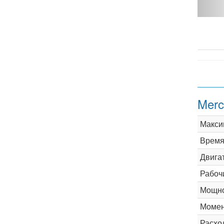
.8 MT - фото 1
Merc
Макси
Время 
Двига
Рабоч
Мощно
Момен
Расхо