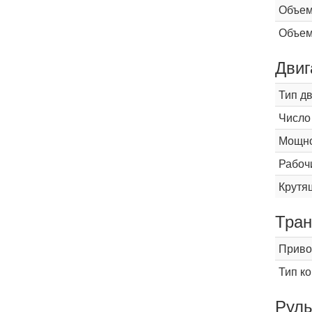
Объем
Объем
Двиг
Тип д
Число
Мощнос
Рабоч
Крутящ
Тран
Приво
Тип к
Рул