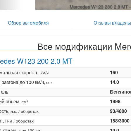
Mercedes W123 280 2.8 MT 
Обзор автомобиля
Отзывы владель
Все модификации Mer
edes W123 200 2.0 MT
мальная скорость,
160
км/ч
разгона до 100 км/ч,
14.0
сек
тель
Бензино
ий объем,
1998
3
см
сть,
93/4800
л.с. / оборотах
т,
158/3000
Н·м / оборотах
д комби,
10.0
л на 100 км