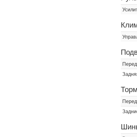
Усили
Кли
Управ
Подв
Перед
Задня
Торм
Перед
Задни
Шины