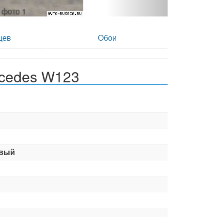
- фото 2
цев
Обои
cedes W123
вый