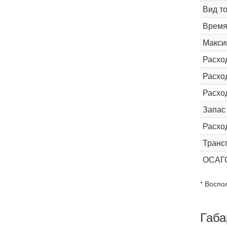
Вид т
Время 
Макси
Расхо
Расход
Расхо
Запас
Расхо
Транс
ОСАГ
* Воспо
Габа