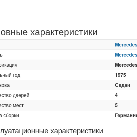
овные характеристики
Mercede
ь
Mercede
икация
Mercedes
ьный год
1975
зова
Седан
ество дверей
4
ество мест
5
а сборки
Германи
луатационные характеристики