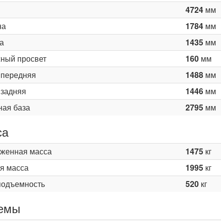
4724
мм
на
1784
мм
а
1435
мм
ный просвет
160
мм
 передняя
1488
мм
 задняя
1446
мм
ная база
2795
мм
са
женная масса
1475
кг
я масса
1995
кг
подъемность
520
кг
емы