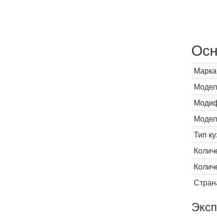
Осн
Марка
Модел
Модиф
Модел
Тип ку
Колич
Колич
Стран
Эксп