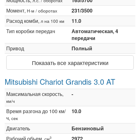
Мощность,
165/5700
л.с. / оборотах
Момент,
231/3500
Н·м / оборотах
Расход комби,
11.0
л на 100 км
Тип коробки передач
Автоматическая, 4
передачи
Привод
Полный
Показать все характеристики
Mitsubishi Chariot Grandis 3.0 AT
Максимальная скорость,
-
км/ч
Время разгона до 100 км/
10.0
ч,
сек
Двигатель
Бензиновый
Рабочий объем,
2972
3
см