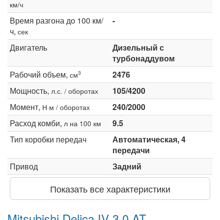
км/ч
Время разгона до 100 км/
-
ч,
сек
Двигатель
Дизельный с
турбонаддувом
Рабочий объем,
2476
3
см
Мощность,
105/4200
л.с. / оборотах
Момент,
240/2000
Н·м / оборотах
Расход комби,
9.5
л на 100 км
Тип коробки передач
Автоматическая, 4
передачи
Привод
Задний
Показать все характеристики
Mitsubishi Delica IV 3.0 AT