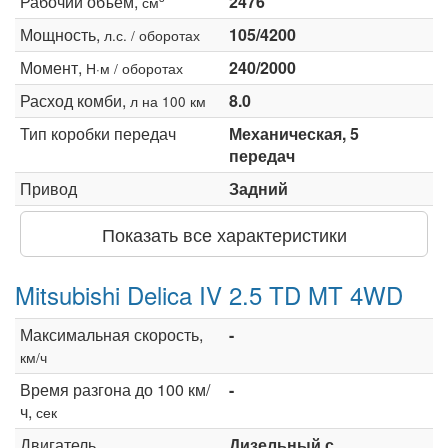
Рабочий объем,
2476
см
Мощность,
105/4200
л.с. / оборотах
Момент,
240/2000
Н·м / оборотах
Расход комби,
8.0
л на 100 км
Тип коробки передач
Механическая, 5
передач
Привод
Задний
Показать все характеристики
Mitsubishi Delica IV 2.5 TD MT 4WD
Максимальная скорость,
-
км/ч
Время разгона до 100 км/
-
ч,
сек
Двигатель
Дизельный с