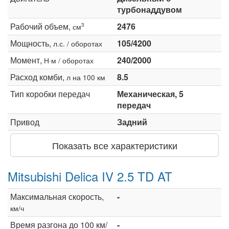
турбонаддувом
Рабочий объем,
2476
3
см
Мощность,
105/4200
л.с. / оборотах
Момент,
240/2000
Н·м / оборотах
Расход комби,
8.5
л на 100 км
Тип коробки передач
Механическая, 5
передач
Привод
Задний
Показать все характеристики
Mitsubishi Delica IV 2.5 TD AT
Максимальная скорость,
-
км/ч
Время разгона до 100 км/
-