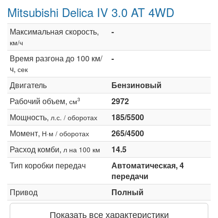
Mitsubishi Delica IV 3.0 AT 4WD
Максимальная скорость,
-
км/ч
Время разгона до 100 км/
-
ч,
сек
Двигатель
Бензиновый
Рабочий объем,
2972
3
см
Мощность,
185/5500
л.с. / оборотах
Момент,
265/4500
Н·м / оборотах
Расход комби,
14.5
л на 100 км
Тип коробки передач
Автоматическая, 4
передачи
Привод
Полный
Показать все характеристики