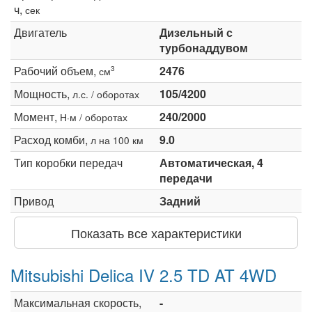
ч,
сек
Двигатель
Дизельный с
турбонаддувом
Рабочий объем,
2476
3
см
Мощность,
105/4200
л.с. / оборотах
Момент,
240/2000
Н·м / оборотах
Расход комби,
9.0
л на 100 км
Тип коробки передач
Автоматическая, 4
передачи
Привод
Задний
Показать все характеристики
Mitsubishi Delica IV 2.5 TD AT 4WD
Максимальная скорость,
-