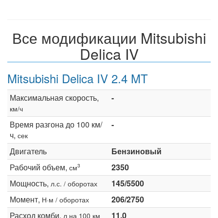
Все модификации Mitsubishi
Delica IV
Mitsubishi Delica IV 2.4 MT
Максимальная скорость,
-
км/ч
Время разгона до 100 км/
-
ч,
сек
Двигатель
Бензиновый
Рабочий объем,
2350
3
см
Мощность,
145/5500
л.с. / оборотах
Момент,
206/2750
Н·м / оборотах
Расход комби,
11.0
л на 100 км