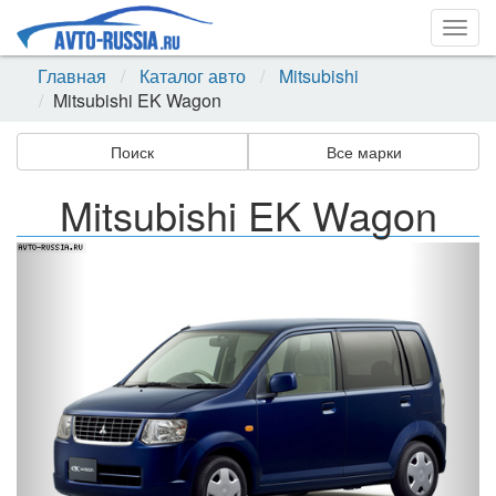
Togg
navig
Главная
Каталог авто
Mitsubishi
Mitsubishi EK Wagon
Поиск
Все марки
Mitsubishi EK Wagon
Назад
Впер