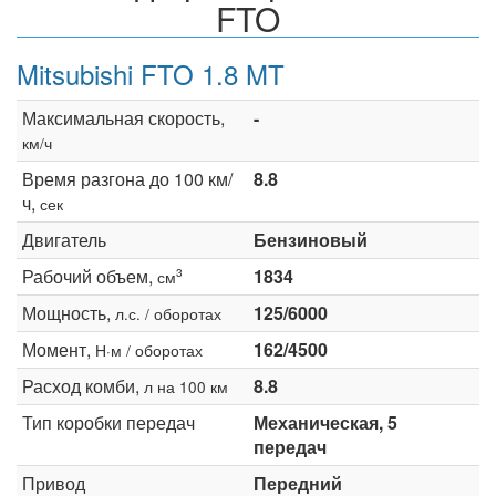
FTO
Mitsubishi FTO 1.8 MT
Максимальная скорость,
-
км/ч
Время разгона до 100 км/
8.8
ч,
сек
Двигатель
Бензиновый
Рабочий объем,
1834
3
см
Мощность,
125/6000
л.с. / оборотах
Момент,
162/4500
Н·м / оборотах
Расход комби,
8.8
л на 100 км
Тип коробки передач
Механическая, 5
передач
Привод
Передний