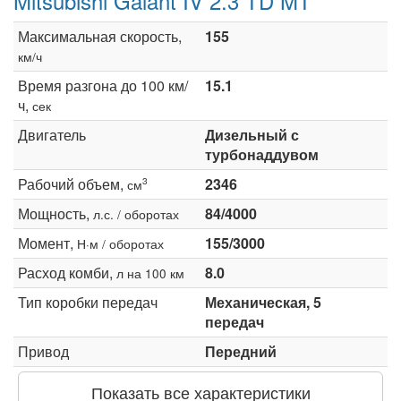
Mitsubishi Galant IV 2.3 TD MT
Максимальная скорость,
155
км/ч
Время разгона до 100 км/
15.1
ч,
сек
Двигатель
Дизельный с
турбонаддувом
Рабочий объем,
2346
3
см
Мощность,
84/4000
л.с. / оборотах
Момент,
155/3000
Н·м / оборотах
Расход комби,
8.0
л на 100 км
Тип коробки передач
Механическая, 5
передач
Привод
Передний
Показать все характеристики