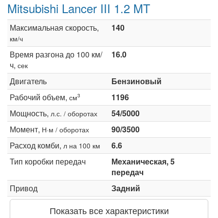
Mitsubishi Lancer III 1.2 MT
Максимальная скорость,
140
км/ч
Время разгона до 100 км/
16.0
ч,
сек
Двигатель
Бензиновый
Рабочий объем,
1196
3
см
Мощность,
54/5000
л.с. / оборотах
Момент,
90/3500
Н·м / оборотах
Расход комби,
6.6
л на 100 км
Тип коробки передач
Механическая, 5
передач
Привод
Задний
Показать все характеристики