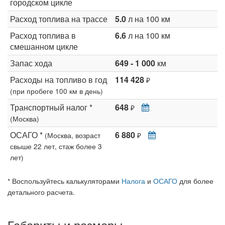
городском цикле
Расход топлива на трассе
5.0
л на 100 км
Расход топлива в
6.6
л на 100 км
смешанном цикле
Запас хода
649 - 1 000
км
Расходы на топливо в год
114 428
₽
(при пробеге 100 км в день)
Транспортный налог *
648
₽
(Москва)
ОСАГО *
6 880
(Москва, возраст
₽
свыше 22 лет, стаж более 3
лет)
* Воспользуйтесь калькуляторами
Налога
и
ОСАГО
для более
детального расчета.
Габариты и размеры