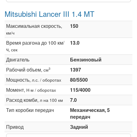
Mitsubishi Lancer III 1.4 MT
Максимальная скорость,
150
км/ч
Время разгона до 100 км/
13.0
ч,
сек
Двигатель
Бензиновый
Рабочий объем,
1397
3
см
Мощность,
80/5500
л.с. / оборотах
Момент,
115/4000
Н·м / оборотах
Расход комби,
7.0
л на 100 км
Тип коробки передач
Механическая, 5
передач
Привод
Задний