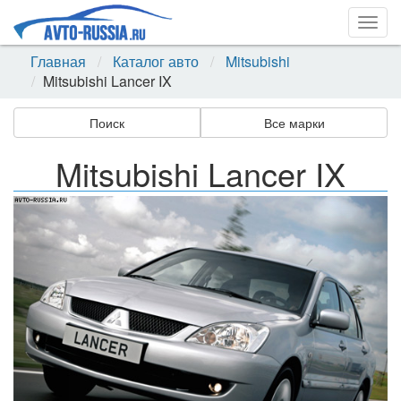
Togg
navig
Главная
Каталог авто
Mitsubishi
Mitsubishi Lancer IX
Поиск
Все марки
Mitsubishi Lancer IX
Назад
Впер