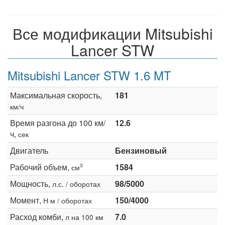
Все модификации Mitsubishi
Lancer STW
Mitsubishi Lancer STW 1.6 MT
Максимальная скорость,
181
км/ч
Время разгона до 100 км/
12.6
ч,
сек
Двигатель
Бензиновый
Рабочий объем,
1584
3
см
Мощность,
98/5000
л.с. / оборотах
Момент,
150/4000
Н·м / оборотах
Расход комби,
7.0
л на 100 км